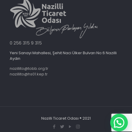
0 256 315 9 315
Yeni Sanayi Mahallesi, Şehit Naci Ülker Bulvarı No:6 Nazilli
Aydın
nazillito@tobb.org.tr
nazillito@hs01.kep.tr
Nazilli Ticaret Odası ® 2021