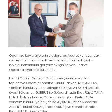
Odamıza kayıtlı üyelerin uluslararası ticaret konusundaki
deneyimlerini arttırmak, yeni pazarlar bulmak ve ikili
işbirliği imkanlarını geliştirmek için İtalyan Ticaret
Odası’na ziyarette bulunuldu.
Her iki Odanın Yönetim Kurulu seviyesinde yapılan
toplantıya Odamız Yönetim Kurulu Başkanı Nuri ARSLAN,
Yönetim kurulu üyeleri Gökhan YILDIZ ve Ali AYDIN, Meclis
üyesi Süleyman GÜRBÜZ ile G.Koordinatör Eray Rüştü TAKA
katıldı. İtalyan Ticaret Odasını ise Başkan Pıetro ALBA
yönetim kurulu üyeleri Şahika AŞKINER, Enrıco Riccardo
ALIBERTI, Buket KASALI, Erdal KARDAŞ ve Genel Sekreter
Eren ALPAR temsil ettiler