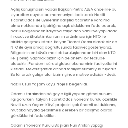
Açılış konuşmasını yapan Başkan Pıetro ALBA öncelikle bu
ziyaretten duydukları memnuniyeti belirterek Nazilli
Ticaret Odası ile üyelerinin karşılıklı ticaretine yardımcı
olma noktasında iş birliğine açık olduklarını ifade ederek,
Nazilli Bölgesinden İtalya’ya İtalya’dan Nazilli’ye yapılacak
ihracat ve ithalat imkanlarının arttırılması için NTO ile
birlikte çalışmak isteriz. İtalyan Ticaret Odası olarak biz de
NTO ile aynı amaç doğrultusunda faaliyet gösteriyoruz.
Bölgesinin en büyük meslek kuruluşlarından biri olan NTO
ile iş birliği yapmak bizim için de önemli bir tecrübe
olacaktır. Pandemi süreci global ekonominin faaliyetlerini
kısıtladı. Mevcut şartlar altında faaliyetlerimizi yürütüyoruz.
Bu tür ortak çalışmalar bizim içinde motive edicidir -dedi.
Nazilli Uzun Yaşam Köyü Projesi beğenildi.
Odamız tarafından bölgeyle ilgili yapılan görsel sunum
ilgi görürken, İtalyan Ticaret Odası yönetim kurulu özellikle
Nazilli uzun Yaşam Köyü projesini çok önemli bulduklarını,
mutlaka hayata geçirilmesi gereken bir çalışma olarak
gördüklerini ifade ettiler.
Odamız Yönetim Kurulu Başkanı Nuri Arslan yaptığı