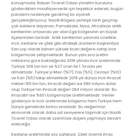
konuşmada; İtalyan Ticaret Odası yönetim kuruluna
gösterdikleri misafirperverlik için teşekkür ederek, bugün
pandemi nedeniyle gecikmiş bir ziyareti
gerçekleştiriyoruz. Nazilli Bölgesi yerleşik tarih geçmişi
çok eskilere dayanan, Pamukkale, Nysa, Afrodisias antik
kentlerinin ortasında yer alan Ege bölgesinin en büyük
ilçelerinden birisidir. Antik kentlerinin yanında özellikle
incir, kestane ve çilek gibi stratejik ürünlerin başkentiyiz.
Sarı Lop olarak bilinen yüksek ticari değere sahip incir
bölgemizde yetişmektedir. Bunun yanı sıra üretim
miktarına göre bakıldığında 2018 yılında incir üretiminde
Türkiye 306 bin ton ve %27 oran ile 1. Sırada yer
almaktadır. Türkiye’yi Mısır (%17), Fas (%11), Cezayir (%10)
ve İran (%5) takip etmektedir.2019 yılı dünya incir ihracat
miktarı 155 bin ton, ihracat değeri ise 580 milyon dolar
olup Türkiye’nin ihracat değeri 284 milyon dolardır. Bu
ihracatın ise %60’ı bölgemizde üretilmektedir. Veriler
gösteriyor ki incir üretiminde bölgemiz hem Türkiye hem
Dünya genelinde birinci sıradadır. Bu değerimizi
ekonomik olarak daha üst seviyelere taşımak için Nazilli
Ticaret Odası olarak üzerimize düşeni yapmaya devam
edeceğiz.
Kestane üretiminde söz sahibiyiz. Çilek önemli ihraç