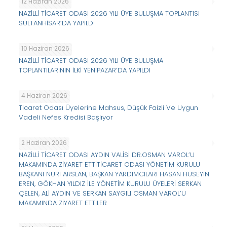
12 Haziran 2026
NAZİLLİ TİCARET ODASI 2026 YILI ÜYE BULUŞMA TOPLANTISI
SULTANHİSAR’DA YAPILDI
10 Haziran 2026
NAZİLLİ TİCARET ODASI 2026 YILI ÜYE BULUŞMA
TOPLANTILARININ İLKİ YENİPAZAR’DA YAPILDI
4 Haziran 2026
Ticaret Odası Üyelerine Mahsus, Düşük Faizli Ve Uygun
Vadeli Nefes Kredisi Başlıyor
2 Haziran 2026
NAZİLLİ TİCARET ODASI AYDIN VALİSİ DR.OSMAN VAROL’U
MAKAMINDA ZİYARET ETTİTİCARET ODASI YÖNETİM KURULU
BAŞKANI NURİ ARSLAN, BAŞKAN YARDIMCILARI HASAN HÜSEYİN
EREN, GÖKHAN YILDIZ İLE YÖNETİM KURULU ÜYELERİ SERKAN
ÇELEN, ALİ AYDIN VE SERKAN SAYGILI OSMAN VAROL’U
MAKAMINDA ZİYARET ETTİLER