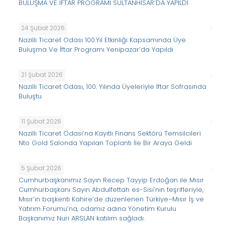
BULUŞMA VE İFTAR PROGRAMI SULTANHİSAR’DA YAPILDI
24 Şubat 2026
Nazilli Ticaret Odası 100.Yıl Etkinliği Kapsamında Üye
Buluşma Ve İftar Programı Yenipazar’da Yapıldı
21 Şubat 2026
Nazilli Ticaret Odası, 100. Yılında Üyeleriyle İftar Sofrasında
Buluştu
11 Şubat 2026
Nazilli Ticaret Odası’na Kayıtlı Finans Sektörü Temsilcileri
Nto Gold Salonda Yapılan Toplantı İle Bir Araya Geldi
5 Şubat 2026
Cumhurbaşkanımız Sayın Recep Tayyip Erdoğan ile Mısır
Cumhurbaşkanı Sayın Abdulfettah es-Sisi’nin teşrifleriyle,
Mısır’ın başkenti Kahire’de düzenlenen Türkiye–Mısır İş ve
Yatırım Forumu’na, odamız adına Yönetim Kurulu
Başkanımız Nuri ARSLAN katılım sağladı.