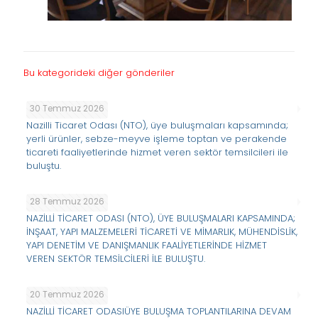
Bu kategorideki diğer gönderiler
30 Temmuz 2026
Nazilli Ticaret Odası (NTO), üye buluşmaları kapsamında;
yerli ürünler, sebze-meyve işleme toptan ve perakende
ticareti faaliyetlerinde hizmet veren sektör temsilcileri ile
buluştu.
28 Temmuz 2026
NAZİLLİ TİCARET ODASI (NTO), ÜYE BULUŞMALARI KAPSAMINDA;
İNŞAAT, YAPI MALZEMELERİ TİCARETİ VE MİMARLIK, MÜHENDİSLİK,
YAPI DENETİM VE DANIŞMANLIK FAALİYETLERİNDE HİZMET
VEREN SEKTÖR TEMSİLCİLERİ İLE BULUŞTU.
20 Temmuz 2026
NAZİLLİ TİCARET ODASIÜYE BULUŞMA TOPLANTILARINA DEVAM