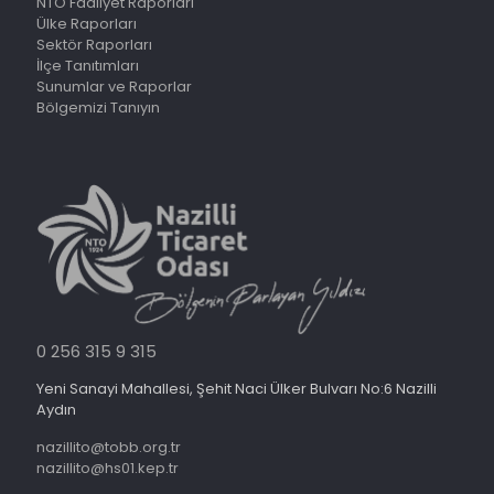
NTO Faaliyet Raporları
Ülke Raporları
Sektör Raporları
İlçe Tanıtımları
Sunumlar ve Raporlar
Bölgemizi Tanıyın
0 256 315 9 315
Yeni Sanayi Mahallesi, Şehit Naci Ülker Bulvarı No:6 Nazilli
Aydın
nazillito@tobb.org.tr
nazillito@hs01.kep.tr