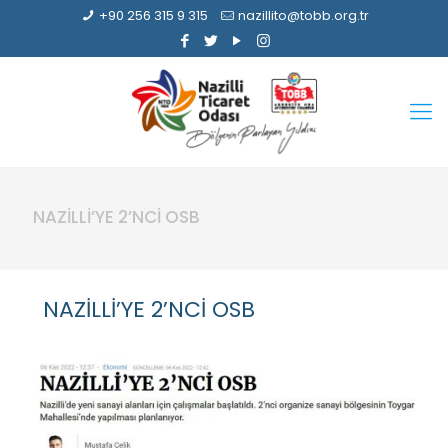
+90 256 315 9 315
nazillito@tobb.org.tr
NAZİLLİ’YE 2’NCİ OSB
NAZİLLİ’YE 2’NCİ OSB