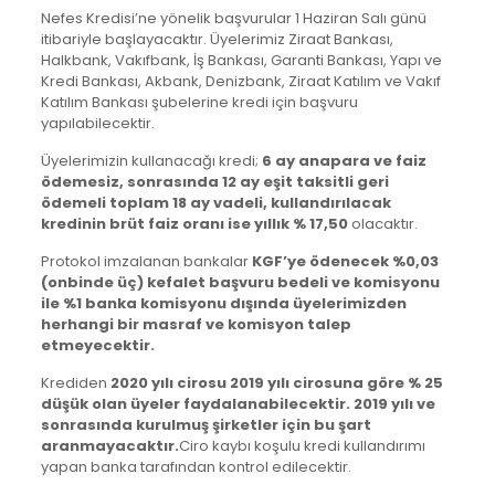
Nefes Kredisi’ne yönelik başvurular 1 Haziran Salı günü
itibariyle başlayacaktır. Üyelerimiz Ziraat Bankası,
Halkbank, Vakıfbank, İş Bankası, Garanti Bankası, Yapı ve
Kredi Bankası, Akbank, Denizbank, Ziraat Katılım ve Vakıf
Katılım Bankası şubelerine kredi için başvuru
yapılabilecektir.
Üyelerimizin kullanacağı kredi;
6 ay anapara ve faiz
ödemesiz, sonrasında 12 ay eşit taksitli geri
ödemeli toplam 18 ay vadeli, kullandırılacak
kredinin brüt faiz oranı ise yıllık % 17,50
olacaktır.
Protokol imzalanan bankalar
KGF’ye ödenecek %0,03
(onbinde üç) kefalet başvuru bedeli ve komisyonu
ile %1 banka komisyonu dışında üyelerimizden
herhangi bir masraf ve komisyon talep
etmeyecektir.
Krediden
2020 yılı cirosu 2019 yılı cirosuna göre % 25
düşük olan üyeler faydalanabilecektir. 2019 yılı ve
sonrasında kurulmuş şirketler için bu şart
aranmayacaktır.
Ciro kaybı koşulu kredi kullandırımı
yapan banka tarafından kontrol edilecektir.