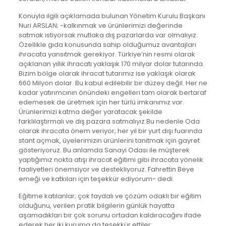
Konuyla ilgili açıklamada bulunan Yönetim Kurulu Başkanı
Nuri ARSLAN; -kalkınmak ve ürünlerimizi değerinde
satmak istiyorsak mutlaka dış pazarlarda var olmalıyız.
Özellikle gıda konusunda sahip olduğumuz avantajları
ihracata yansıtmak gerekiyor. Türkiye’nin resmi olarak
açıklanan yıllık ihracatı yaklaşık 170 milyar dolar tutarında.
Bizim bölge olarak ihracat tutarımız ise yaklaşık olarak
660 Milyon dolar. Bu kabul edilebilir bir düzey değil. Her ne
kadar yatırımcının önündeki engelleri tam olarak bertaraf
edemesek de üretmek için her türlü imkanımız var.
Ürünlerimizi katma değer yaratacak şekilde
farklılaştırmalı ve dış pazara satmalıyız.Bu nedenle Oda
olarak ihracata önem veriyor, her yıl bir yurt dışı fuarında
stant açmak, üyelerimizin ürünlerini tanıtmak için gayret
gösteriyoruz. Bu anlamda Sanayi Odası ile müşterek
yaptığımız nokta atışı ihracat eğitimi gibi ihracata yönelik
faaliyetleri önemsiyor ve destekliyoruz. Fahrettin Beye
emeği ve katkıları için teşekkür ediyorum- dedi.
Eğitime katılanlar; çok faydalı ve çözüm odaklı bir eğitim
olduğunu, verilen pratik bilgilerin günlük hayatta
aşamadıkları bir çok sorunu ortadan kaldıracağını ifade
ederek her iki kuruma da teşekkür ettiler.