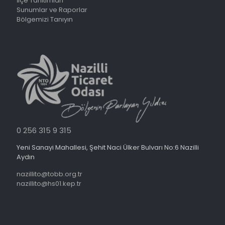
İlçe Tanıtımları
Sunumlar ve Raporlar
Bölgemizi Tanıyın
0 256 315 9 315
Yeni Sanayi Mahallesi, Şehit Naci Ülker Bulvarı No:6 Nazilli
Aydın
nazillito@tobb.org.tr
nazillito@hs01.kep.tr