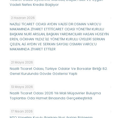
Vadeli Nefes Kredisi Başlıyor
2 Haziran 2026
NAZİLLİ TİCARET ODASI AYDIN VALİSİ DR.OSMAN VAROL’U
MAKAMINDA ZİYARET ETTİTİCARET ODASI YÖNETİM KURULU
BAŞKANI NURİ ARSLAN, BAŞKAN YARDIMCILARI HASAN HÜSEYİN
EREN, GÖKHAN YILDIZ İLE YÖNETİM KURULU ÜYELERİ SERKAN
ÇELEN, ALİ AYDIN VE SERKAN SAYGILI OSMAN VAROL’U
MAKAMINDA ZİYARET ETTİLER
21 Mayıs 2026
Nazilli Ticaret Odası, Türkiye Odalar Ve Borsalar Birliği 82.
Genel Kurulunda Gövde Gösterisi Yaptı
13 Mayıs 2026
Nazilli Ticaret Odası 2026 Yılı Mali Müşavirler Buluşma
Toplantısı Oda Hizmet Binasında Gerçekleştirildi
17 Nisan 2026
NTO Yönetim Kurulu Başkanı Nuri Arslan Bölgenin