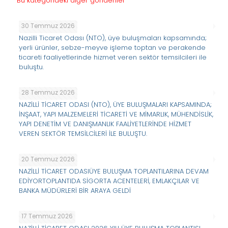
Bu kategorideki diğer gönderiler
30 Temmuz 2026
Nazilli Ticaret Odası (NTO), üye buluşmaları kapsamında;
yerli ürünler, sebze-meyve işleme toptan ve perakende
ticareti faaliyetlerinde hizmet veren sektör temsilcileri ile
buluştu.
28 Temmuz 2026
NAZİLLİ TİCARET ODASI (NTO), ÜYE BULUŞMALARI KAPSAMINDA;
İNŞAAT, YAPI MALZEMELERİ TİCARETİ VE MİMARLIK, MÜHENDİSLİK,
YAPI DENETİM VE DANIŞMANLIK FAALİYETLERİNDE HİZMET
VEREN SEKTÖR TEMSİLCİLERİ İLE BULUŞTU.
20 Temmuz 2026
NAZİLLİ TİCARET ODASIÜYE BULUŞMA TOPLANTILARINA DEVAM
EDİYORTOPLANTIDA SİGORTA ACENTELERİ, EMLAKÇILAR VE
BANKA MÜDÜRLERİ BİR ARAYA GELDİ
17 Temmuz 2026