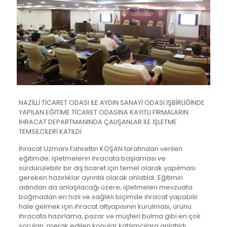
NAZİLLİ TİCARET ODASI İLE AYDIN SANAYİ ODASI İŞBİRLİĞİNDE
YAPILAN EĞİTİME TİCARET ODASINA KAYITLI FİRMALARIN
İHRACAT DEPARTMANINDA ÇALIŞANLAR İLE İŞLETME
TEMSİLCİLERİ KATILDI
İhracat Uzmanı Fahrettin KOŞAN tarafından verilen
eğitimde; işletmelerin ihracata başlaması ve
sürdürülebilir bir dış ticaret için temel olarak yapılması
gereken hazırlıklar ayrıntılı olarak anlatıldı. Eğitimin
adından da anlaşılacağı üzere; işletmeleri mevzuata
boğmadan en hızlı ve sağlıklı biçimde ihracat yapabilir
hale gelmek için ihracat altyapısının kurulması, ürünü
ihracata hazırlama, pazar ve müşteri bulma gibi en çok
sorulan, merak edilen konular katılımcılara anlatıldı.