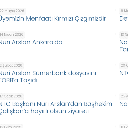
22 Mayıs 2026
8 M
Üyemizin Menfaati Kırmızı Çizgimizdir
De
14 Nisan 2026
13 
Nuri Arslan Ankara’da
Na
Ta
2 Şubat 2026
20 
Nuri Arslan Sümerbank dosyasını
NT
TOBB’a Taşıdı
17 Ocak 2026
25 A
NTO Başkanı Nuri Arslan’dan Başhekim
Naz
Çalışkan’a hayırlı olsun ziyareti
15 Ekim 2025
11 E