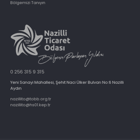
Bölgemizi Tanıyın
0 256 315 9 315
Yeni Sanayi Mahallesi, Şehit Naci Ülker Bulvarı No:6 Nazilli
Aydın
nazillito@tobb.org.tr
nazillito@hs01.kep.tr