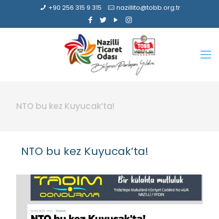
+90 256 315 9 315
nazillito@tobb.org.tr
NTO bu kez Kuyucak’ta!
NTO bu kez Kuyucak’ta!