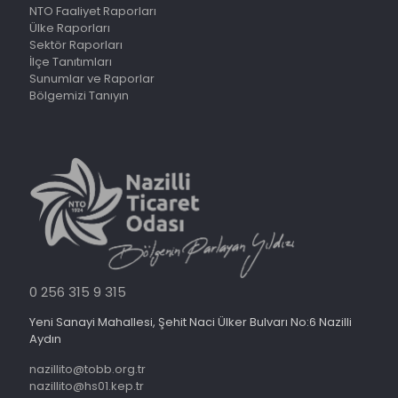
NTO Faaliyet Raporları
Ülke Raporları
Sektör Raporları
İlçe Tanıtımları
Sunumlar ve Raporlar
Bölgemizi Tanıyın
0 256 315 9 315
Yeni Sanayi Mahallesi, Şehit Naci Ülker Bulvarı No:6 Nazilli
Aydın
nazillito@tobb.org.tr
nazillito@hs01.kep.tr