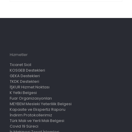
Hizmetler
Ticaret Sicil
KOSGEB Destekleri
GEKA Destekleri
TKDK Destekleri
İŞKUR Hizmet Noktası
K Yetki Belgesi
Fuar Organizasyonları
MEYBEM Mesleki Yeterlilik Belgesi
Kapasite ve Ekspertiz Raporu
İndirim Protokollerimiz
Türk Malı ve Yerli Malı Belgesi
Covid 19 Süreci
İş Makinesi Tescil İşlemleri