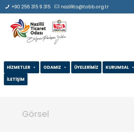
+90 256 315 9 315
nazillito@tobb.org.tr
HİZMETLER
ODAMIZ
ÜYELERİMİZ
KURUMSAL
İLETİŞİM
Görsel