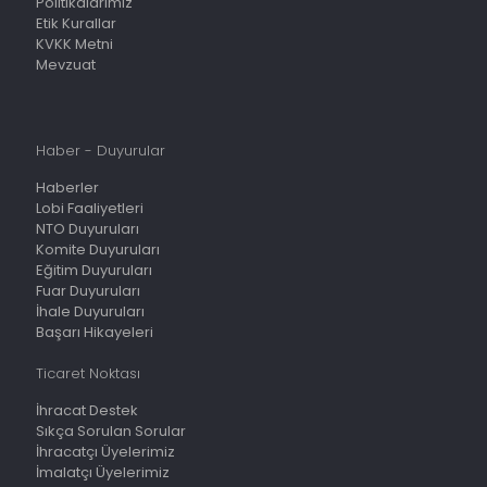
Politikalarımız
Etik Kurallar
KVKK Metni
Mevzuat
Haber - Duyurular
Haberler
Lobi Faaliyetleri
NTO Duyuruları
Komite Duyuruları
Eğitim Duyuruları
Fuar Duyuruları
İhale Duyuruları
Başarı Hikayeleri
Ticaret Noktası
İhracat Destek
Sıkça Sorulan Sorular
İhracatçı Üyelerimiz
İmalatçı Üyelerimiz