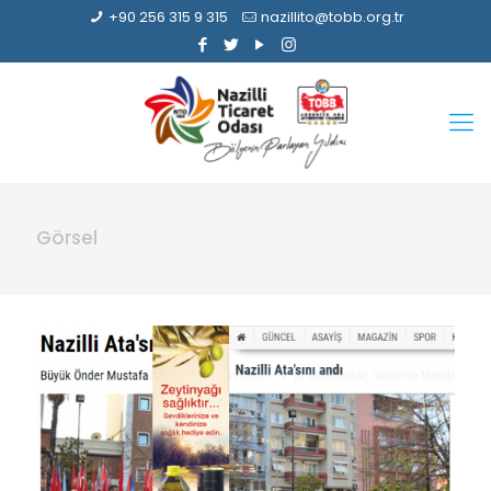
+90 256 315 9 315
nazillito@tobb.org.tr
Görsel