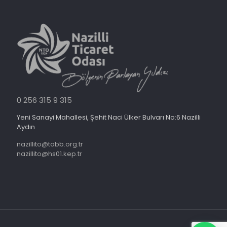
0 256 315 9 315
Yeni Sanayi Mahallesi, Şehit Naci Ülker Bulvarı No:6 Nazilli
Aydın
nazillito@tobb.org.tr
nazillito@hs01.kep.tr