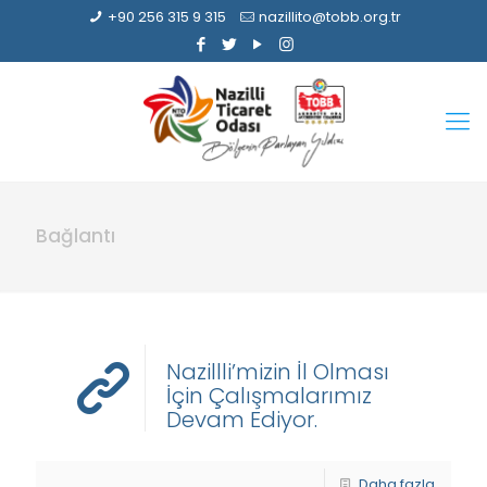
+90 256 315 9 315
nazillito@tobb.org.tr
Bağlantı
Nazillli’mizin İl Olması
İçin Çalışmalarımız
Devam Ediyor.
Daha fazla