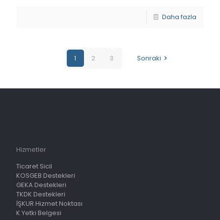
Daha fazla
1
2
3
Sonraki
Hizmetler
Ticaret Sicil
KOSGEB Destekleri
GEKA Destekleri
TKDK Destekleri
İŞKUR Hizmet Noktası
K Yetki Belgesi