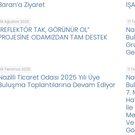
Baran’a Ziyaret
İŞ
19 Ağustos 2025
17 
“REFLEKTÖR TAK, GÖRÜNÜR OL”
Naz
PROJESİNE ODAMIZDAN TAM DESTEK
Bu
Gr
Ge
14 Temmuz 2025
11 
Nazilli Ticaret Odası 2025 Yılı Üye
Na
Buluşma Toplantılarına Devam Ediyor
Bu
7.
Ha
İle
Mey
Ve 
Gö