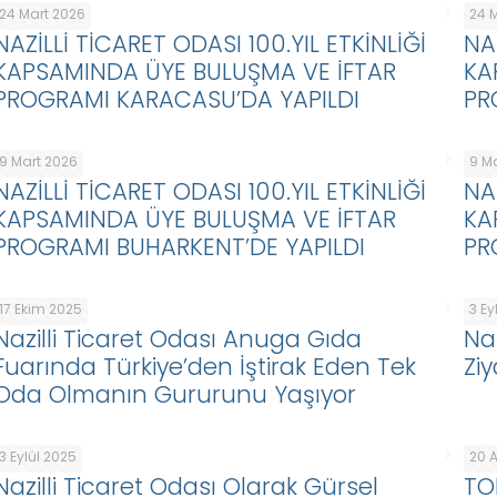
24 Mart 2026
24 
NAZİLLİ TİCARET ODASI 100.YIL ETKİNLİĞİ
NA
KAPSAMINDA ÜYE BULUŞMA VE İFTAR
KA
PROGRAMI KARACASU’DA YAPILDI
PR
9 Mart 2026
9 M
NAZİLLİ TİCARET ODASI 100.YIL ETKİNLİĞİ
NA
KAPSAMINDA ÜYE BULUŞMA VE İFTAR
KA
PROGRAMI BUHARKENT’DE YAPILDI
PR
17 Ekim 2025
3 Ey
Nazilli Ticaret Odası Anuga Gıda
Na
Fuarında Türkiye’den İştirak Eden Tek
Zi
Oda Olmanın Gururunu Yaşıyor
3 Eylül 2025
20 
Nazilli Ticaret Odası Olarak Gürsel
TO