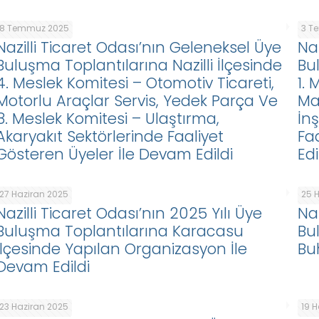
8 Temmuz 2025
3 T
Nazilli Ticaret Odası’nın Geleneksel Üye
Na
Buluşma Toplantılarına Nazilli İlçesinde
Bu
4. Meslek Komitesi – Otomotiv Ticareti,
1.
Motorlu Araçlar Servis, Yedek Parça Ve
Ma
8. Meslek Komitesi – Ulaştırma,
İn
Akaryakıt Sektörlerinde Faaliyet
Fa
Gösteren Üyeler İle Devam Edildi
Edi
27 Haziran 2025
25 
Nazilli Ticaret Odası’nın 2025 Yılı Üye
Naz
Buluşma Toplantılarına Karacasu
Bu
İlçesinde Yapılan Organizasyon İle
Bu
Devam Edildi
23 Haziran 2025
19 