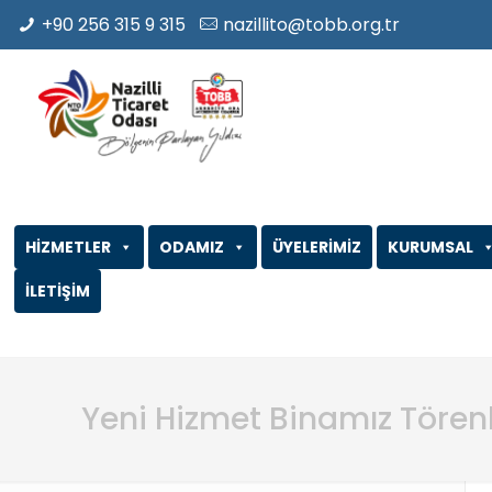
+90 256 315 9 315
nazillito@tobb.org.tr
HİZMETLER
ODAMIZ
ÜYELERİMİZ
KURUMSAL
İLETİŞİM
Yeni Hizmet Binamız Törenl