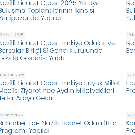
Nazilli Ticaret Odası 2025 Yılı Üye
Naz
Buluşma Toplantılarının İkincisi
Bu
Yenipazar’da Yapıldı
Su
2 Mayıs 2025
18 
Nazilli Ticaret Odası Türkiye Odalar Ve
Na
Borsalar Birliği 81.Genel Kurulunda
Bo
Gövde Gösterisi Yaptı
17 Nisan 2025
27 
Nazilli Ticaret Odası Türkiye Büyük Millet
Bo
Meclisi Ziyaretinde Aydın Milletvekilleri
Pr
İle Bir Araya Geldi
27 Mart 2025
22 
Buharkent’de Nazilli Ticaret Odası İftar
Ka
Programı Yapıldı
Pr