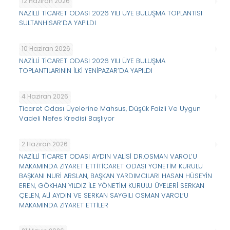
12 Haziran 2026
NAZİLLİ TİCARET ODASI 2026 YILI ÜYE BULUŞMA TOPLANTISI
SULTANHİSAR’DA YAPILDI
10 Haziran 2026
NAZİLLİ TİCARET ODASI 2026 YILI ÜYE BULUŞMA
TOPLANTILARININ İLKİ YENİPAZAR’DA YAPILDI
4 Haziran 2026
Ticaret Odası Üyelerine Mahsus, Düşük Faizli Ve Uygun
Vadeli Nefes Kredisi Başlıyor
2 Haziran 2026
NAZİLLİ TİCARET ODASI AYDIN VALİSİ DR.OSMAN VAROL’U
MAKAMINDA ZİYARET ETTİTİCARET ODASI YÖNETİM KURULU
BAŞKANI NURİ ARSLAN, BAŞKAN YARDIMCILARI HASAN HÜSEYİN
EREN, GÖKHAN YILDIZ İLE YÖNETİM KURULU ÜYELERİ SERKAN
ÇELEN, ALİ AYDIN VE SERKAN SAYGILI OSMAN VAROL’U
MAKAMINDA ZİYARET ETTİLER