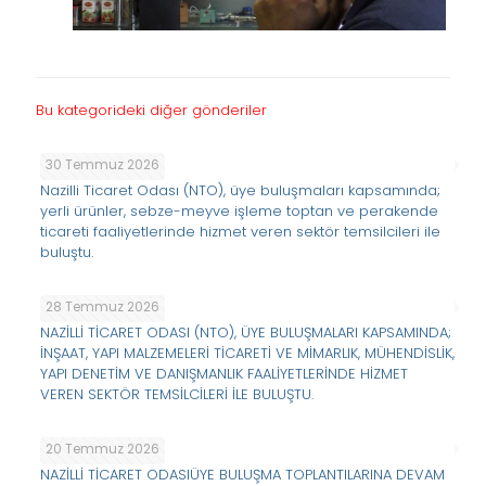
Bu kategorideki diğer gönderiler
30 Temmuz 2026
Nazilli Ticaret Odası (NTO), üye buluşmaları kapsamında;
yerli ürünler, sebze-meyve işleme toptan ve perakende
ticareti faaliyetlerinde hizmet veren sektör temsilcileri ile
buluştu.
28 Temmuz 2026
NAZİLLİ TİCARET ODASI (NTO), ÜYE BULUŞMALARI KAPSAMINDA;
İNŞAAT, YAPI MALZEMELERİ TİCARETİ VE MİMARLIK, MÜHENDİSLİK,
YAPI DENETİM VE DANIŞMANLIK FAALİYETLERİNDE HİZMET
VEREN SEKTÖR TEMSİLCİLERİ İLE BULUŞTU.
20 Temmuz 2026
NAZİLLİ TİCARET ODASIÜYE BULUŞMA TOPLANTILARINA DEVAM