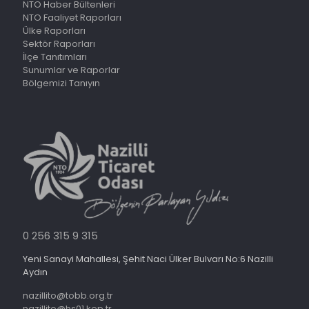
NTO Haber Bültenleri
NTO Faaliyet Raporları
Ülke Raporları
Sektör Raporları
İlçe Tanıtımları
Sunumlar ve Raporlar
Bölgemizi Tanıyın
0 256 315 9 315
Yeni Sanayi Mahallesi, Şehit Naci Ülker Bulvarı No:6 Nazilli
Aydın
nazillito@tobb.org.tr
nazillito@hs01.kep.tr