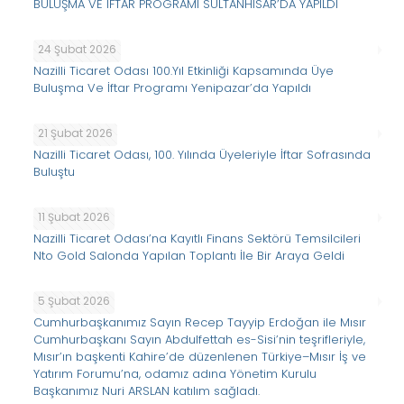
BULUŞMA VE İFTAR PROGRAMI SULTANHİSAR’DA YAPILDI
24 Şubat 2026
Nazilli Ticaret Odası 100.Yıl Etkinliği Kapsamında Üye
Buluşma Ve İftar Programı Yenipazar’da Yapıldı
21 Şubat 2026
Nazilli Ticaret Odası, 100. Yılında Üyeleriyle İftar Sofrasında
Buluştu
11 Şubat 2026
Nazilli Ticaret Odası’na Kayıtlı Finans Sektörü Temsilcileri
Nto Gold Salonda Yapılan Toplantı İle Bir Araya Geldi
5 Şubat 2026
Cumhurbaşkanımız Sayın Recep Tayyip Erdoğan ile Mısır
Cumhurbaşkanı Sayın Abdulfettah es-Sisi’nin teşrifleriyle,
Mısır’ın başkenti Kahire’de düzenlenen Türkiye–Mısır İş ve
Yatırım Forumu’na, odamız adına Yönetim Kurulu
Başkanımız Nuri ARSLAN katılım sağladı.