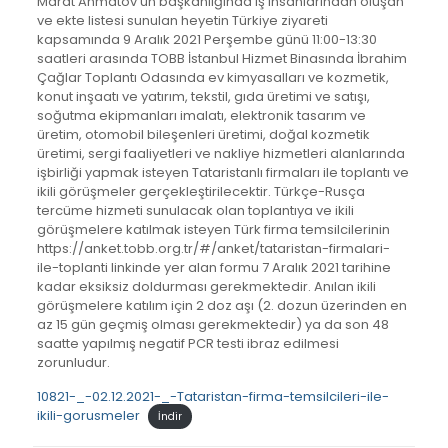
Marat Ahmatov’un başkanlığında iş insanlarından oluşan
ve ekte listesi sunulan heyetin Türkiye ziyareti
kapsamında 9 Aralık 2021 Perşembe günü 11:00-13:30
saatleri arasında TOBB İstanbul Hizmet Binasında İbrahim
Çağlar Toplantı Odasında ev kimyasalları ve kozmetik,
konut inşaatı ve yatırım, tekstil, gıda üretimi ve satışı,
soğutma ekipmanları imalatı, elektronik tasarım ve
üretim, otomobil bileşenleri üretimi, doğal kozmetik
üretimi, sergi faaliyetleri ve nakliye hizmetleri alanlarında
işbirliği yapmak isteyen Tataristanlı firmaları ile toplantı ve
ikili görüşmeler gerçekleştirilecektir. Türkçe-Rusça
tercüme hizmeti sunulacak olan toplantıya ve ikili
görüşmelere katılmak isteyen Türk firma temsilcilerinin
https://anket.tobb.org.tr/#/anket/tataristan-firmalari-
ile-toplanti linkinde yer alan formu 7 Aralık 2021 tarihine
kadar eksiksiz doldurması gerekmektedir. Anılan ikili
görüşmelere katılım için 2 doz aşı (2. dozun üzerinden en
az 15 gün geçmiş olması gerekmektedir) ya da son 48
saatte yapılmış negatif PCR testi ibraz edilmesi
zorunludur.
10821-_-02.12.2021-_-Tataristan-firma-temsilcileri-ile-
ikili-gorusmeler
İndir