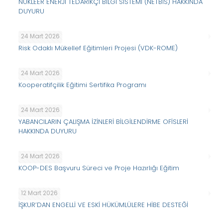
NÜKLEER ENERJİ TEDARİKÇİ BİLGİ SİSTEMİ (NETBİS) HAKKINDA
DUYURU
24 Mart 2026
Risk Odaklı Mükellef Eğitimleri Projesi (VDK-ROME)
24 Mart 2026
Kooperatifçilik Eğitimi Sertifika Programı
24 Mart 2026
YABANCILARIN ÇALIŞMA İZİNLERİ BİLGİLENDİRME OFİSLERİ
HAKKINDA DUYURU
24 Mart 2026
KOOP-DES Başvuru Süreci ve Proje Hazırlığı Eğitim
12 Mart 2026
İŞKUR’DAN ENGELLİ VE ESKİ HÜKÜMLÜLERE HİBE DESTEĞİ