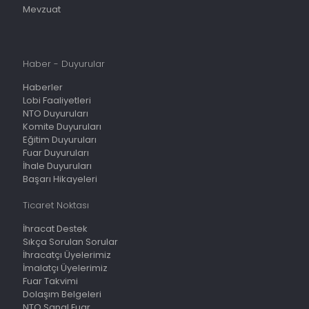
Mevzuat
Haber - Duyurular
Haberler
Lobi Faaliyetleri
NTO Duyuruları
Komite Duyuruları
Eğitim Duyuruları
Fuar Duyuruları
İhale Duyuruları
Başarı Hikayeleri
Ticaret Noktası
İhracat Destek
Sıkça Sorulan Sorular
İhracatçı Üyelerimiz
İmalatçı Üyelerimiz
Fuar Takvimi
Dolaşım Belgeleri
NTO Sanal Fuar