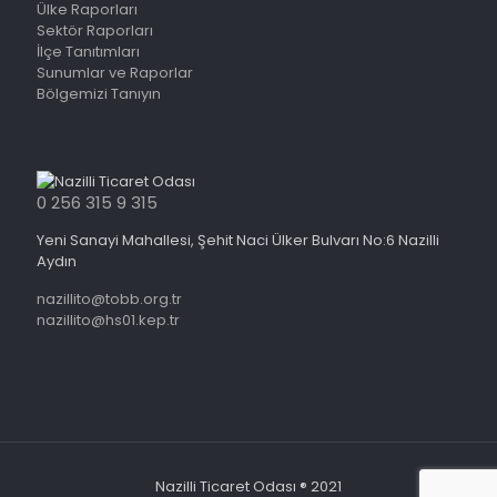
Ülke Raporları
Sektör Raporları
İlçe Tanıtımları
Sunumlar ve Raporlar
Bölgemizi Tanıyın
0 256 315 9 315
Yeni Sanayi Mahallesi, Şehit Naci Ülker Bulvarı No:6 Nazilli
Aydın
nazillito@tobb.org.tr
nazillito@hs01.kep.tr
Nazilli Ticaret Odası ® 2021