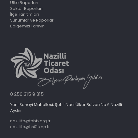
Ülke Raporları
Sektör Raporları
İlçe Tanıtımları
Sunumlar ve Raporlar
Bölgemizi Tanıyın
0 256 315 9 315
Yeni Sanayi Mahallesi, Şehit Naci Ülker Bulvarı No:6 Nazilli
Aydın
nazillito@tobb.org.tr
nazillito@hs01.kep.tr