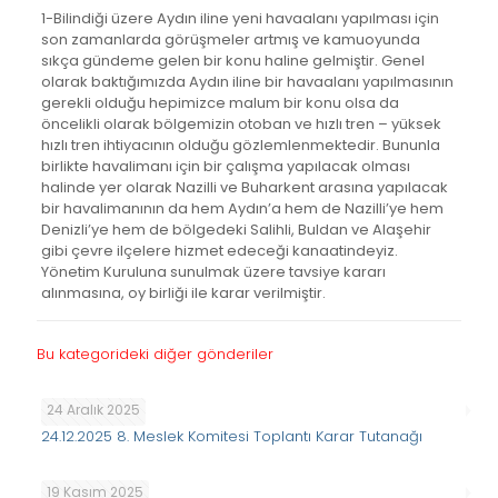
1-Bilindiği üzere Aydın iline yeni havaalanı yapılması için
son zamanlarda görüşmeler artmış ve kamuoyunda
sıkça gündeme gelen bir konu haline gelmiştir. Genel
olarak baktığımızda Aydın iline bir havaalanı yapılmasının
gerekli olduğu hepimizce malum bir konu olsa da
öncelikli olarak bölgemizin otoban ve hızlı tren – yüksek
hızlı tren ihtiyacının olduğu gözlemlenmektedir. Bununla
birlikte havalimanı için bir çalışma yapılacak olması
halinde yer olarak Nazilli ve Buharkent arasına yapılacak
bir havalimanının da hem Aydın’a hem de Nazilli’ye hem
Denizli’ye hem de bölgedeki Salihli, Buldan ve Alaşehir
gibi çevre ilçelere hizmet edeceği kanaatindeyiz.
Yönetim Kuruluna sunulmak üzere tavsiye kararı
alınmasına, oy birliği ile karar verilmiştir.
Bu kategorideki diğer gönderiler
24 Aralık 2025
24.12.2025 8. Meslek Komitesi Toplantı Karar Tutanağı
19 Kasım 2025