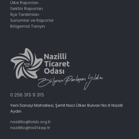
Ülke Raporları
Sektör Raporları
İlçe Tanıtımları
Sunumlar ve Raporlar
Bölgemizi Tanıyın
0 256 315 9 315
Yeni Sanayi Mahallesi, Şehit Naci Ülker Bulvarı No:6 Nazilli
Aydın
nazillito@tobb.org.tr
nazillito@hs01.kep.tr