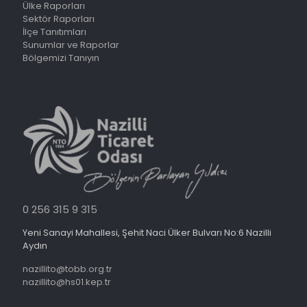
Ülke Raporları
Sektör Raporları
İlçe Tanıtımları
Sunumlar ve Raporlar
Bölgemizi Tanıyın
0 256 315 9 315
Yeni Sanayi Mahallesi, Şehit Naci Ülker Bulvarı No:6 Nazilli
Aydın
nazillito@tobb.org.tr
nazillito@hs01.kep.tr