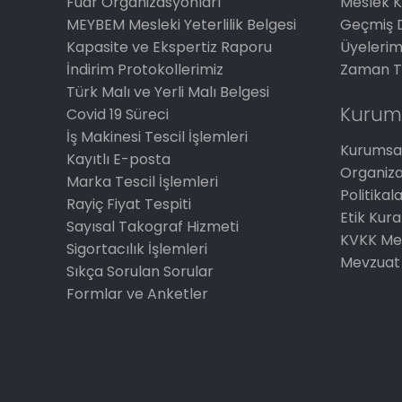
Fuar Organizasyonları
Meslek K
MEYBEM Mesleki Yeterlilik Belgesi
Geçmiş 
Kapasite ve Ekspertiz Raporu
Üyelerim
İndirim Protokollerimiz
Zaman T
Türk Malı ve Yerli Malı Belgesi
Kurum
Covid 19 Süreci
İş Makinesi Tescil İşlemleri
Kurumsal
Kayıtlı E-posta
Organiz
Marka Tescil İşlemleri
Politikal
Rayiç Fiyat Tespiti
Etik Kura
Sayısal Takograf Hizmeti
KVKK Me
Sigortacılık İşlemleri
Mevzuat
Sıkça Sorulan Sorular
Formlar ve Anketler