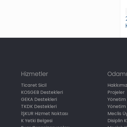
Hizmetler
Odamı
Ticaret Sicil
Hakkımı
KOSGEB Destekleri
Projeler
GEKA Destekleri
Yönetim 
TKDK Destekleri
Yönetim 
İŞKUR Hizmet Noktası
Meclis Üy
K Yetki Belgesi
Disiplin 