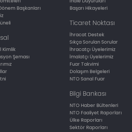
omiteleri
İhale Duyuruları
Dönem Başkanları
Başarı Hikayeleri
iz
Ticaret Noktası
üneli
İhracat Destek
sal
Sıkça Sorulan Sorular
 Kimlik
İhracatçı Üyelerimiz
asyon Şeması
İmalatçı Üyelerimiz
arımız
Fuar Takvimi
llar
Dolaşım Belgeleri
tni
NTO Sanal Fuar
Bilgi Bankası
NTO Haber Bültenleri
NTO Faaliyet Raporları
Ülke Raporları
Sektör Raporları