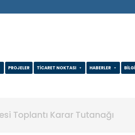
PROJELER
TİCARET NOKTASI
HABERLER
BİLG
esi Toplantı Karar Tutanağı