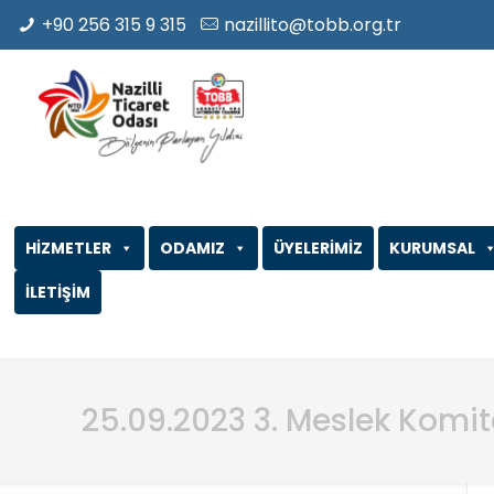
+90 256 315 9 315
nazillito@tobb.org.tr
HİZMETLER
ODAMIZ
ÜYELERİMİZ
KURUMSAL
İLETİŞİM
25.09.2023 3. Meslek Komit