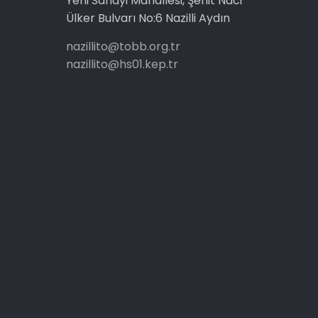
Yeni Sanayi Mahallesi, Şehit Naci
Ülker Bulvarı No:6 Nazilli Aydın
nazillito@tobb.org.tr
nazillito@hs01.kep.tr