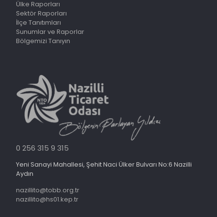
Ülke Raporları
Sektör Raporları
İlçe Tanıtımları
Sunumlar ve Raporlar
Bölgemizi Tanıyın
0 256 315 9 315
Yeni Sanayi Mahallesi, Şehit Naci Ülker Bulvarı No:6 Nazilli
Aydın
nazillito@tobb.org.tr
nazillito@hs01.kep.tr