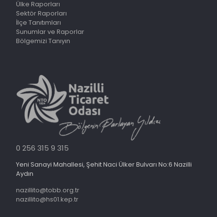
Ülke Raporları
Sektör Raporları
İlçe Tanıtımları
Sunumlar ve Raporlar
Bölgemizi Tanıyın
0 256 315 9 315
Yeni Sanayi Mahallesi, Şehit Naci Ülker Bulvarı No:6 Nazilli
Aydın
nazillito@tobb.org.tr
nazillito@hs01.kep.tr