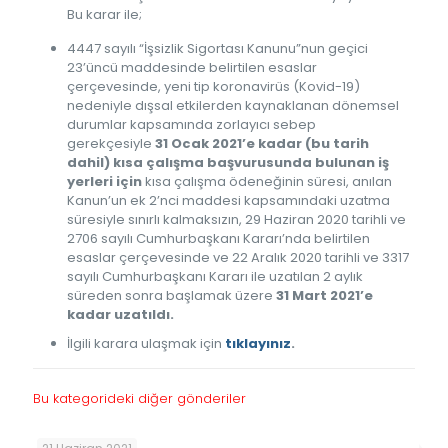
Bu karar ile;
4447 sayılı “İşsizlik Sigortası Kanunu”nun geçici
23’üncü maddesinde belirtilen esaslar
çerçevesinde, yeni tip koronavirüs (Kovid-19)
nedeniyle dışsal etkilerden kaynaklanan dönemsel
durumlar kapsamında zorlayıcı sebep
gerekçesiyle
31 Ocak 2021’e kadar (bu tarih
dahil) kısa
çalışma başvurusunda bulunan iş
yerleri için
kısa çalışma ödeneğinin süresi, anılan
Kanun’un ek 2’nci maddesi kapsamındaki uzatma
süresiyle sınırlı kalmaksızın, 29 Haziran 2020 tarihli ve
2706 sayılı Cumhurbaşkanı Kararı’nda belirtilen
esaslar çerçevesinde ve 22 Aralık 2020 tarihli ve 3317
sayılı Cumhurbaşkanı Kararı ile uzatılan 2 aylık
süreden sonra başlamak üzere
31 Mart 2021’e
kadar uzatıldı.
İlgili karara ulaşmak için
tıklayınız
.
Bu kategorideki diğer gönderiler