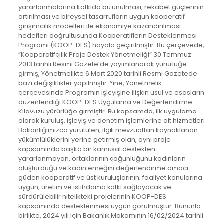
yararlanmalarına katkıda bulunulması, rekabet güçlerinin
artırılması ve bireysel tasarrufların uygun kooperatif
girişimcilik modelleri ile ekonomiye kazandırılması
hedefleri doğrultusunda Kooperatiflerin Desteklenmesi
Programı (KOOP-DES) hayata geçirilmiştir. Bu çerçevede,
“Kooperatifçilik Proje Destek Yönetmeliği” 30 Temmuz
2013 tarihli Resmi Gazete’de yayımlanarak yürürlüğe
girmiş, Yönetmelikte 6 Mart 2020 tarihli Resmi Gazetede
bazı değişiklikler yapılmıştır. Yine, Yönetmelik
çerçevesinde Programın işleyişine ilişkin usul ve esasların
düzenlendiği KOOP-DES Uygulama ve Değerlendirme
Kılavuzu yürürlüğe girmiştir. Bu kapsamda, ilk uygulama
olarak kuruluş, işleyiş ve denetim işlemlerine ait hizmetleri
Bakanlığımızca yürütülen, ilgili mevzuattan kaynaklanan
yükümlülüklerini yerine getirmiş olan, aynı proje
kapsamında başka bir kamusal destekten
yararlanmayan, ortaklarının çoğunluğunu kadınların
oluşturduğu ve kadın emeğini değerlendirme amacı
güden kooperatif ve üst kuruluşlarının; faaliyet konularına
uygun, üretim ve istihdama katkı sağlayacak ve
sürdürülebilir nitelikteki projelerinin KOOP-DES
kapsamında desteklenmesi uygun görülmüştür. Bununla
birlikte, 2024 yılı için Bakanlık Makamının 16/02/2024 tarihli