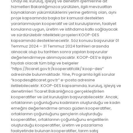
Onayı ile; kuruluş, işleyiş ve denetim işlemlerine ait
hizmetleri Bakanlığımızca yürütülen, ilgili mevzuattan
kaynaklanan yükümlülüklerini yerine getirmiş olan, aynı
proje kapsamında başka bir kamusal destekten
yararlanmayan kooperatif ve üst kuruluşlarının, faaliyet
konularına uygun, üretim ve istihdama katkı sağlayacak
ve sürdürülebilir nitelikteki projeleri KOOP-DES
kapsamında desteklenecektir. Söz konusu başvurular 01
Temmuz 2024 – 31 Temmuz 2024 tarihleri arasında
alınacak olup bu tarihten sonra yapılan başvurular
değerlendirmeye alınmayacaktır. KOOP-DES’e ilişkin
faydalı olacak tüm bilgi ve belgeler
“https://ticaret.gov.tr/kooperatifcilik/ koop-des”
adresinde bulunmaktadır. Yine, Programla ilgili sorular
“koopdes@ticaret.gov.tr” e-posta adresine
iletilebilecektir. KOOP-DES kapsamında; kuruluş, işleyiş ve
denetimleri Ticaret Bakanlığınca gerçekleştirilen
kooperatifler ve üst kuruluşları başvurabilecektir. Ancak,
ortaklarının çoğunluğunu kadınların oluşturduğu ve kadın
emeğini değerlendirme amacı güden kooperatifler,
ortaklarının çoğunluğunu gençlerin oluşturduğu
kooperatifler, ortaklarının çoğunluğunu engellilerin
oluşturduğu kooperatifler, üretim ve pazarlama
faaliyetinde bulunan kooperatifler, tarım satış