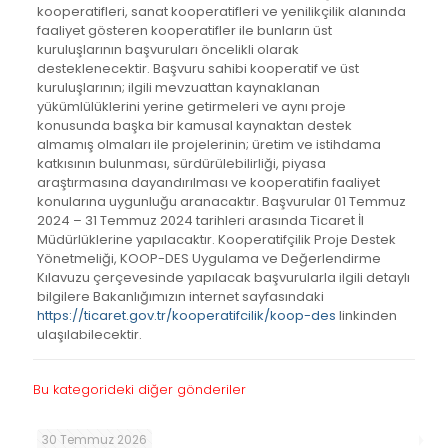
kooperatifleri, sanat kooperatifleri ve yenilikçilik alanında
faaliyet gösteren kooperatifler ile bunların üst
kuruluşlarının başvuruları öncelikli olarak
desteklenecektir. Başvuru sahibi kooperatif ve üst
kuruluşlarının; ilgili mevzuattan kaynaklanan
yükümlülüklerini yerine getirmeleri ve aynı proje
konusunda başka bir kamusal kaynaktan destek
almamış olmaları ile projelerinin; üretim ve istihdama
katkısının bulunması, sürdürülebilirliği, piyasa
araştırmasına dayandırılması ve kooperatifin faaliyet
konularına uygunluğu aranacaktır. Başvurular 01 Temmuz
2024 – 31 Temmuz 2024 tarihleri arasında Ticaret İl
Müdürlüklerine yapılacaktır. Kooperatifçilik Proje Destek
Yönetmeliği, KOOP-DES Uygulama ve Değerlendirme
Kılavuzu çerçevesinde yapılacak başvurularla ilgili detaylı
bilgilere Bakanlığımızın internet sayfasındaki
https://ticaret.gov.tr/kooperatifcilik/koop-des
linkinden
ulaşılabilecektir.
Bu kategorideki diğer gönderiler
30 Temmuz 2026