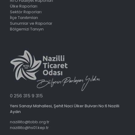
NTO Faaliyet Raporları
Ülke Raporları
Sektör Raporları
İlçe Tanıtımları
Sunumlar ve Raporlar
Bölgemizi Tanıyın
0 256 315 9 315
Yeni Sanayi Mahallesi, Şehit Naci Ülker Bulvarı No:6 Nazilli
Aydın
nazillito@tobb.org.tr
nazillito@hs01.kep.tr