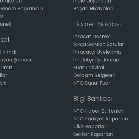
omiteleri
İhale Duyuruları
Dönem Başkanları
Başarı Hikayeleri
iz
Ticaret Noktası
üneli
İhracat Destek
sal
Sıkça Sorulan Sorular
 Kimlik
İhracatçı Üyelerimiz
asyon Şeması
İmalatçı Üyelerimiz
arımız
Fuar Takvimi
llar
Dolaşım Belgeleri
tni
NTO Sanal Fuar
Bilgi Bankası
NTO Haber Bültenleri
NTO Faaliyet Raporları
Ülke Raporları
Sektör Raporları