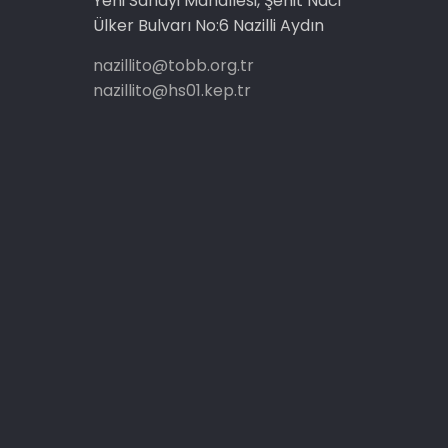
Yeni Sanayi Mahallesi, Şehit Naci
Ülker Bulvarı No:6 Nazilli Aydın
nazillito@tobb.org.tr
nazillito@hs01.kep.tr