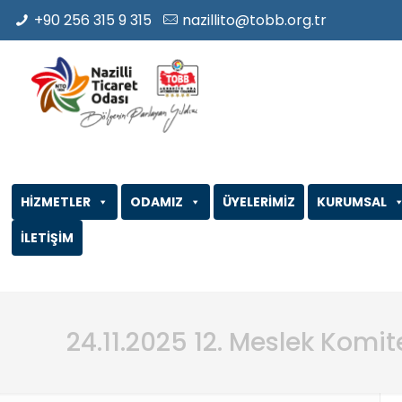
+90 256 315 9 315
nazillito@tobb.org.tr
HİZMETLER
ODAMIZ
ÜYELERİMİZ
KURUMSAL
İLETİŞİM
24.11.2025 12. Meslek Komi