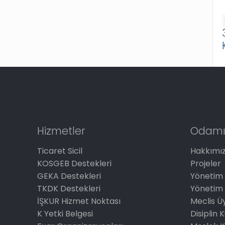
Hizmetler
Odamı
Ticaret Sicil
Hakkımı
KOSGEB Destekleri
Projeler
GEKA Destekleri
Yönetim 
TKDK Destekleri
Yönetim 
İŞKUR Hizmet Noktası
Meclis Üy
K Yetki Belgesi
Disiplin 