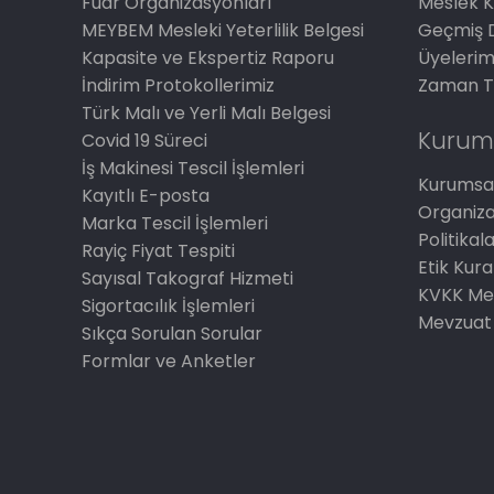
Fuar Organizasyonları
Meslek K
MEYBEM Mesleki Yeterlilik Belgesi
Geçmiş 
Kapasite ve Ekspertiz Raporu
Üyelerim
İndirim Protokollerimiz
Zaman T
Türk Malı ve Yerli Malı Belgesi
Kurum
Covid 19 Süreci
İş Makinesi Tescil İşlemleri
Kurumsal
Kayıtlı E-posta
Organiz
Marka Tescil İşlemleri
Politikal
Rayiç Fiyat Tespiti
Etik Kura
Sayısal Takograf Hizmeti
KVKK Me
Sigortacılık İşlemleri
Mevzuat
Sıkça Sorulan Sorular
Formlar ve Anketler