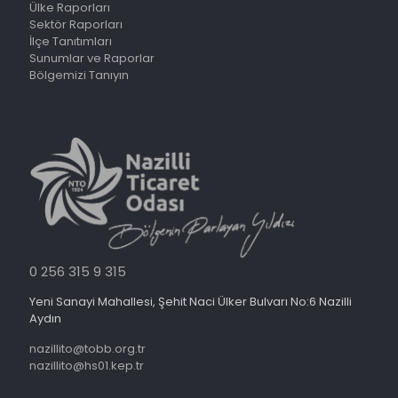
Ülke Raporları
Sektör Raporları
İlçe Tanıtımları
Sunumlar ve Raporlar
Bölgemizi Tanıyın
0 256 315 9 315
Yeni Sanayi Mahallesi, Şehit Naci Ülker Bulvarı No:6 Nazilli
Aydın
nazillito@tobb.org.tr
nazillito@hs01.kep.tr