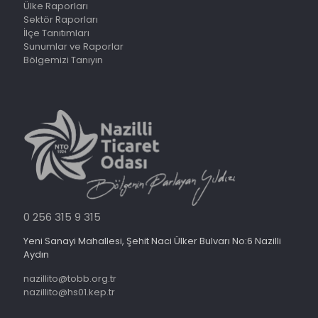
Ülke Raporları
Sektör Raporları
İlçe Tanıtımları
Sunumlar ve Raporlar
Bölgemizi Tanıyın
0 256 315 9 315
Yeni Sanayi Mahallesi, Şehit Naci Ülker Bulvarı No:6 Nazilli
Aydın
nazillito@tobb.org.tr
nazillito@hs01.kep.tr