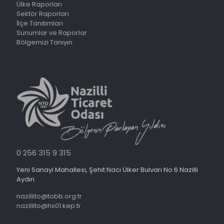
Ülke Raporları
Sektör Raporları
İlçe Tanıtımları
Sunumlar ve Raporlar
Bölgemizi Tanıyın
0 256 315 9 315
Yeni Sanayi Mahallesi, Şehit Naci Ülker Bulvarı No:6 Nazilli
Aydın
nazillito@tobb.org.tr
nazillito@hs01.kep.tr