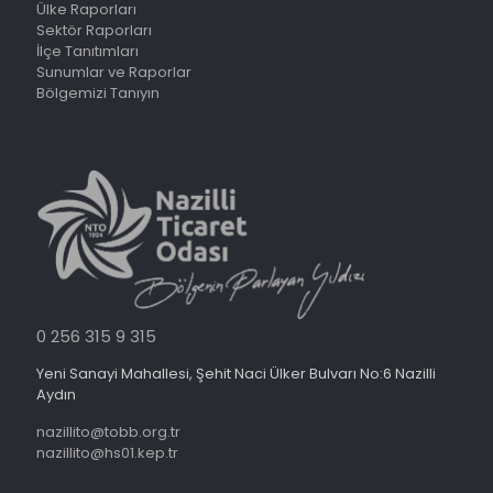
Ülke Raporları
Sektör Raporları
İlçe Tanıtımları
Sunumlar ve Raporlar
Bölgemizi Tanıyın
0 256 315 9 315
Yeni Sanayi Mahallesi, Şehit Naci Ülker Bulvarı No:6 Nazilli
Aydın
nazillito@tobb.org.tr
nazillito@hs01.kep.tr