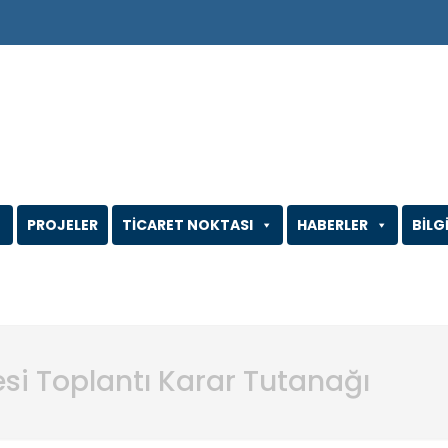
PROJELER
TİCARET NOKTASI
HABERLER
BİLG
esi Toplantı Karar Tutanağı