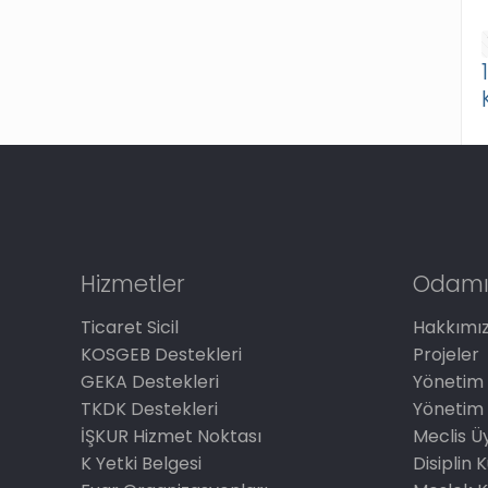
Hizmetler
Odamı
Ticaret Sicil
Hakkımı
KOSGEB Destekleri
Projeler
GEKA Destekleri
Yönetim 
TKDK Destekleri
Yönetim 
İŞKUR Hizmet Noktası
Meclis Üy
K Yetki Belgesi
Disiplin 