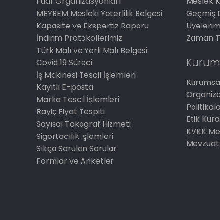
Fuar Organizasyonları
Meslek K
MEYBEM Mesleki Yeterlilik Belgesi
Geçmiş 
Kapasite ve Ekspertiz Raporu
Üyelerim
İndirim Protokollerimiz
Zaman T
Türk Malı ve Yerli Malı Belgesi
Kurum
Covid 19 Süreci
İş Makinesi Tescil İşlemleri
Kurumsal
Kayıtlı E-posta
Organiz
Marka Tescil İşlemleri
Politikal
Rayiç Fiyat Tespiti
Etik Kura
Sayısal Takograf Hizmeti
KVKK Me
Sigortacılık İşlemleri
Mevzuat
Sıkça Sorulan Sorular
Formlar ve Anketler