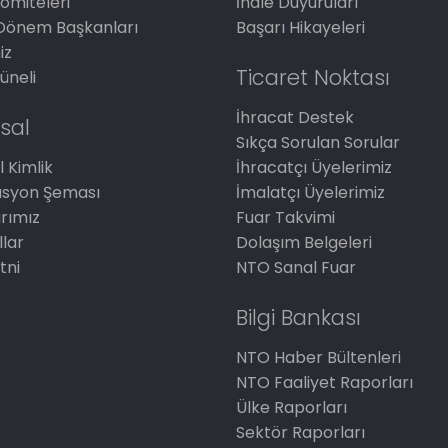
omiteleri
İhale Duyuruları
Dönem Başkanları
Başarı Hikayeleri
iz
Ticaret Noktası
üneli
İhracat Destek
sal
Sıkça Sorulan Sorular
 Kimlik
İhracatçı Üyelerimiz
asyon Şeması
İmalatçı Üyelerimiz
arımız
Fuar Takvimi
llar
Dolaşım Belgeleri
tni
NTO Sanal Fuar
Bilgi Bankası
NTO Haber Bültenleri
NTO Faaliyet Raporları
Ülke Raporları
Sektör Raporları