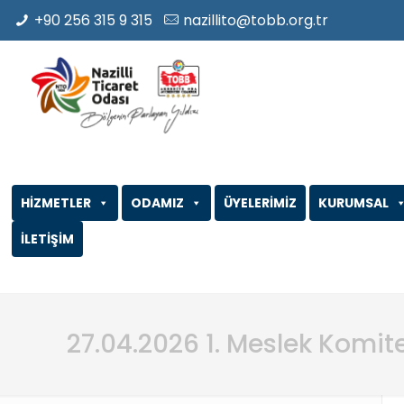
+90 256 315 9 315
nazillito@tobb.org.tr
HİZMETLER
ODAMIZ
ÜYELERİMİZ
KURUMSAL
İLETİŞİM
27.04.2026 1. Meslek Komit