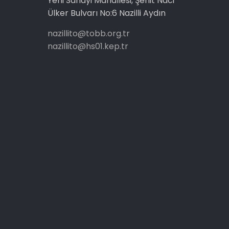
Yeni Sanayi Mahallesi, Şehit Naci
Ülker Bulvarı No:6 Nazilli Aydın
nazillito@tobb.org.tr
nazillito@hs01.kep.tr