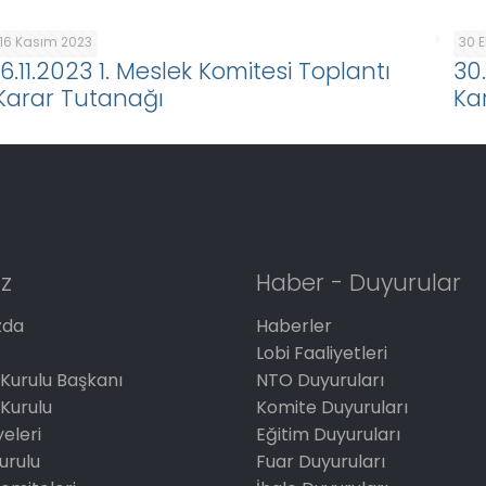
16 Kasım 2023
30 
16.11.2023 1. Meslek Komitesi Toplantı
30
Karar Tutanağı
Ka
z
Haber - Duyurular
zda
Haberler
Lobi Faaliyetleri
Kurulu Başkanı
NTO Duyuruları
Kurulu
Komite Duyuruları
eleri
Eğitim Duyuruları
Kurulu
Fuar Duyuruları