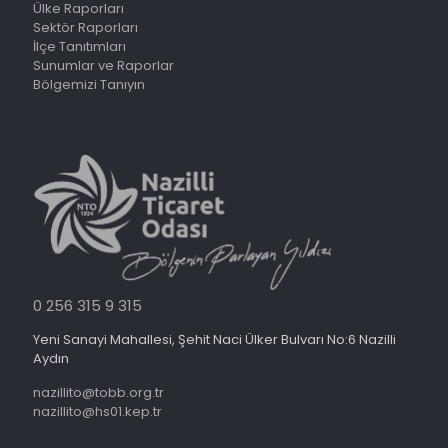
Ülke Raporları
Sektör Raporları
İlçe Tanıtımları
Sunumlar ve Raporlar
Bölgemizi Tanıyın
0 256 315 9 315
Yeni Sanayi Mahallesi, Şehit Naci Ülker Bulvarı No:6 Nazilli
Aydın
nazillito@tobb.org.tr
nazillito@hs01.kep.tr