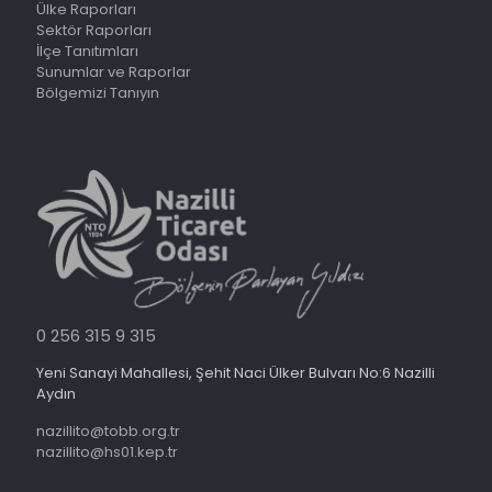
Ülke Raporları
Sektör Raporları
İlçe Tanıtımları
Sunumlar ve Raporlar
Bölgemizi Tanıyın
0 256 315 9 315
Yeni Sanayi Mahallesi, Şehit Naci Ülker Bulvarı No:6 Nazilli
Aydın
nazillito@tobb.org.tr
nazillito@hs01.kep.tr