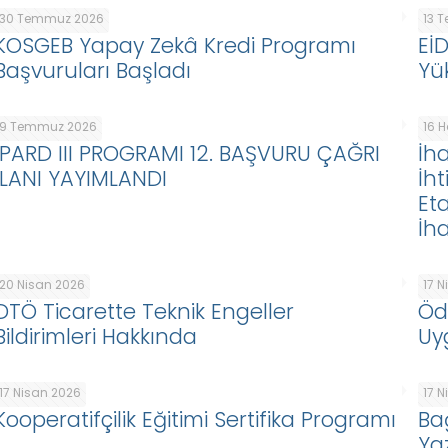
30 Temmuz 2026
13 
KOSGEB Yapay Zekâ Kredi Programı
Eİ
Başvuruları Başladı
Yü
9 Temmuz 2026
16 
IPARD III PROGRAMI 12. BAŞVURU ÇAĞRI
İha
İLANI YAYIMLANDI
İht
Eta
İha
20 Nisan 2026
17 
DTÖ Ticarette Teknik Engeller
Öd
Bildirimleri Hakkında
Uy
17 Nisan 2026
17 
Kooperatifçilik Eğitimi Sertifika Programı
Ba
Ya