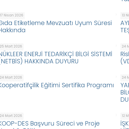
17 Nisan 2026
13 
Gıda Etiketleme Mevzuatı Uyum Süresi
AY
Hakkında
TE
25 Mart 2026
24 
NÜKLEER ENERJİ TEDARİKÇİ BİLGİ SİSTEMİ
Ris
(NETBİS) HAKKINDA DUYURU
(V
24 Mart 2026
24 
Kooperatifçilik Eğitimi Sertifika Programı
YA
Bİ
DU
24 Mart 2026
12 
KOOP-DES Başvuru Süreci ve Proje
İŞ