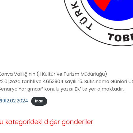
Konya Valiliğinin (il Kültür ve Turizm Müdürlüğü)
22.0|.zozq tarihli ve 4653904 sayılı “5. Sufisinema Günleri
Senaryo Yarışması” konulu yazısı Ek’ te yer almaktadır.
21912.02.2024
İndir
u kategorideki diğer gönderiler