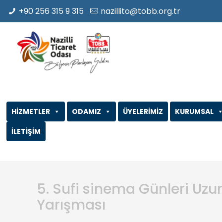
+90 256 315 9 315
nazillito@tobb.org.tr
HİZMETLER
ODAMIZ
ÜYELERİMİZ
KURUMSAL
İLETİŞİM
5. Sufi sinema Günleri Uz
Yarışması