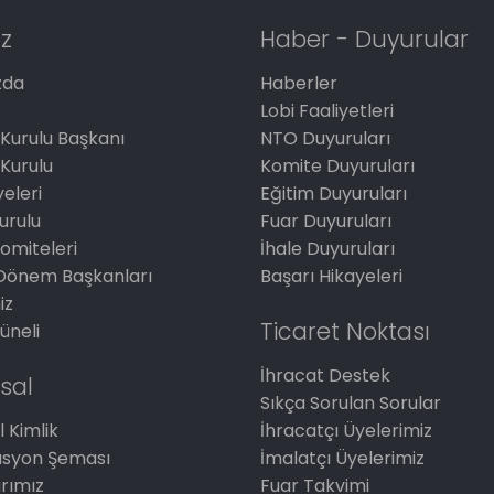
z
Haber - Duyurular
zda
Haberler
Lobi Faaliyetleri
Kurulu Başkanı
NTO Duyuruları
Kurulu
Komite Duyuruları
eleri
Eğitim Duyuruları
Kurulu
Fuar Duyuruları
omiteleri
İhale Duyuruları
Dönem Başkanları
Başarı Hikayeleri
iz
Ticaret Noktası
üneli
İhracat Destek
sal
Sıkça Sorulan Sorular
 Kimlik
İhracatçı Üyelerimiz
asyon Şeması
İmalatçı Üyelerimiz
arımız
Fuar Takvimi