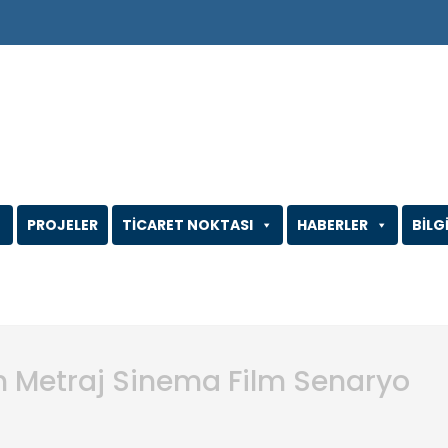
PROJELER
TİCARET NOKTASI
HABERLER
BİLG
un Metraj Sinema Film Senaryo