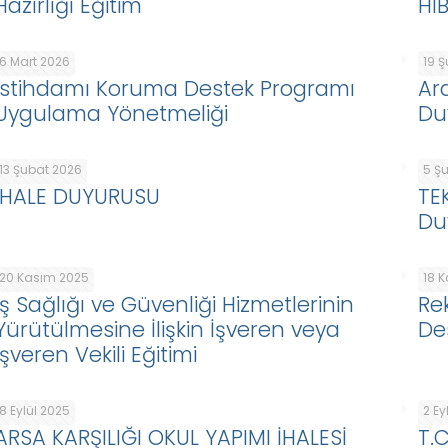
Hazırlığı Eğitim
Hİ
6 Mart 2026
19 
İstihdamı Koruma Destek Programı
Ar
Uygulama Yönetmeliği
Du
13 Şubat 2026
5 Ş
İHALE DUYURUSU
TE
Du
20 Kasım 2025
18 
İş Sağlığı ve Güvenliği Hizmetlerinin
Re
Yürütülmesine İlişkin İşveren veya
De
İşveren Vekili Eğitimi
8 Eylül 2025
2 Ey
ARSA KARŞILIĞI OKUL YAPIMI İHALESİ
T.