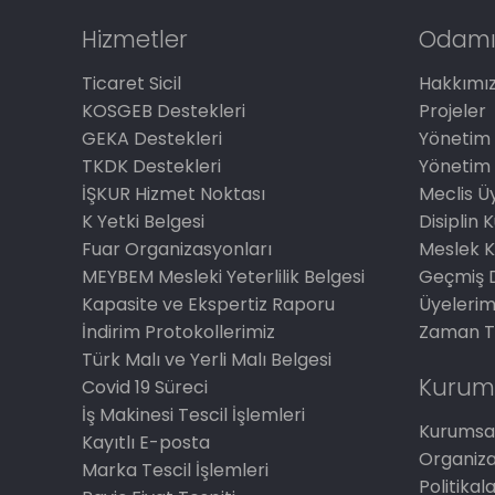
Hizmetler
Odamı
Ticaret Sicil
Hakkımı
KOSGEB Destekleri
Projeler
GEKA Destekleri
Yönetim 
TKDK Destekleri
Yönetim 
İŞKUR Hizmet Noktası
Meclis Üy
K Yetki Belgesi
Disiplin 
Fuar Organizasyonları
Meslek K
MEYBEM Mesleki Yeterlilik Belgesi
Geçmiş 
Kapasite ve Ekspertiz Raporu
Üyelerim
İndirim Protokollerimiz
Zaman T
Türk Malı ve Yerli Malı Belgesi
Kurum
Covid 19 Süreci
İş Makinesi Tescil İşlemleri
Kurumsal
Kayıtlı E-posta
Organiz
Marka Tescil İşlemleri
Politikal