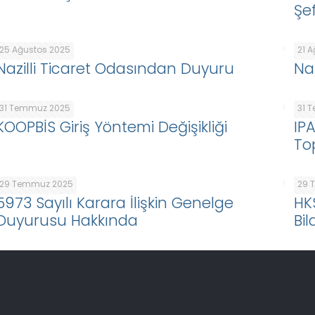
Şef
25 Ağustos 2025
21 
Nazilli Ticaret Odasından Duyuru
Na
31 Temmuz 2025
31 
KOOPBİS Giriş Yöntemi Değişikliği
IP
To
29 Temmuz 2025
29 
5973 Sayılı Karara İlişkin Genelge
HK
Duyurusu Hakkında
Bil