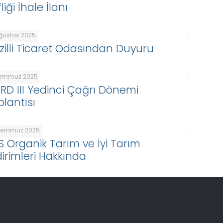
liği İhale İlanı
Ağustos 2025
zilli Ticaret Odasından Duyuru
Temmuz 2025
ARD III Yedinci Çağrı Dönemi
plantısı
Temmuz 2025
S Organik Tarım ve İyi Tarım
dirimleri Hakkında