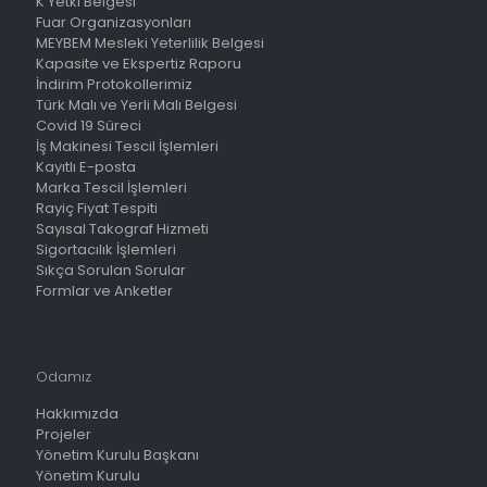
K Yetki Belgesi
Fuar Organizasyonları
MEYBEM Mesleki Yeterlilik Belgesi
Kapasite ve Ekspertiz Raporu
İndirim Protokollerimiz
Türk Malı ve Yerli Malı Belgesi
Covid 19 Süreci
İş Makinesi Tescil İşlemleri
Kayıtlı E-posta
Marka Tescil İşlemleri
Rayiç Fiyat Tespiti
Sayısal Takograf Hizmeti
Sigortacılık İşlemleri
Sıkça Sorulan Sorular
Formlar ve Anketler
Odamız
Hakkımızda
Projeler
Yönetim Kurulu Başkanı
Yönetim Kurulu