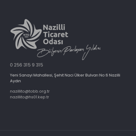
0 256 315 9 315
Yeni Sanayi Mahallesi, Şehit Naci Ülker Bulvarı No:6 Nazilli
Aydın
nazillito@tobb.org.tr
nazillito@hs01.kep.tr