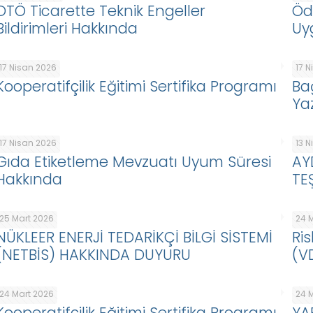
DTÖ Ticarette Teknik Engeller
Öd
Bildirimleri Hakkında
Uy
17 Nisan 2026
17 
Kooperatifçilik Eğitimi Sertifika Programı
Ba
Ya
17 Nisan 2026
13 
Gıda Etiketleme Mevzuatı Uyum Süresi
AY
Hakkında
TE
25 Mart 2026
24 
NÜKLEER ENERJİ TEDARİKÇİ BİLGİ SİSTEMİ
Ris
(NETBİS) HAKKINDA DUYURU
(V
24 Mart 2026
24 
Kooperatifçilik Eğitimi Sertifika Programı
YA