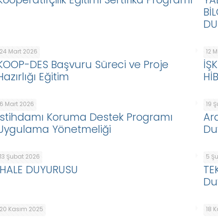
Bİ
DU
24 Mart 2026
12 
KOOP-DES Başvuru Süreci ve Proje
İŞ
Hazırlığı Eğitim
Hİ
6 Mart 2026
19 
İstihdamı Koruma Destek Programı
Ar
Uygulama Yönetmeliği
Du
13 Şubat 2026
5 Ş
İHALE DUYURUSU
TE
Du
20 Kasım 2025
18 