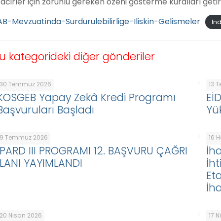
tacirler için zorunlu gereken özeni gösterme kuralları geti
AB-Mevzuatinda-Surdurulebilirlige-Iliskin-Gelismeler
İnd
u kategorideki diğer gönderiler
30 Temmuz 2026
13 
KOSGEB Yapay Zekâ Kredi Programı
Eİ
Başvuruları Başladı
Yü
9 Temmuz 2026
16 
IPARD III PROGRAMI 12. BAŞVURU ÇAĞRI
İha
İLANI YAYIMLANDI
İht
Eta
İha
20 Nisan 2026
17 