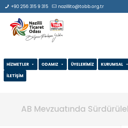
+90 256 315 9 315
nazillito@tobb.org.tr
HİZMETLER
ODAMIZ
ÜYELERİMİZ
KURUMSAL
İLETİŞİM
AB Mevzuatında Sürdürülebil