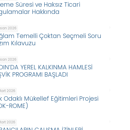
eme Süresi ve Haksız Ticari
gulamalar Hakkında
Nisan 2026
ğlam Temelli Çoktan Seçmeli Soru
zım Kılavuzu
Nisan 2026
DIN’DA YEREL KALKINMA HAMLESİ
ŞVİK PROGRAMI BAŞLADI
Mart 2026
k Odaklı Mükellef Eğitimleri Projesi
DK-ROME)
Mart 2026
BANCILARIN ÇALIŞMA İZİNLERİ