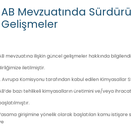
AB Mevzuatında Sürdürüleb
Gelişmeler
AB mevzuatına ilişkin güncel gelişmeler hakkında bilgilend
Birliğimize iletilmiştir.
1. Avrupa Komisyonu tarafından kabul edilen Kimyasallar St
AB’de bazı tehlikeli kimyasalların üretimini ve/veya ihrac
başlatılmıştır.
Yasama girişimine yönelik olarak başlatılan kamu istişare 
ve