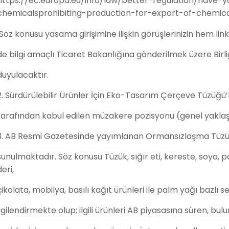
https://ec.europa.eu/info/law/better-regulation/have-y
chemicalsprohibiting-production-for-export-of-chemi
Söz konusu yasama girişimine ilişkin görüşlerinizin hem 
de bilgi amaçlı Ticaret Bakanlığına gönderilmek üzere Bir
duyulacaktır.
2. Sürdürülebilir Ürünler İçin Eko-Tasarım Çerçeve Tüzüğü’n
tarafından kabul edilen müzakere pozisyonu (genel yaklaşı
3. AB Resmi Gazetesinde yayımlanan Ormansızlaşma Tüzüğün
sunulmaktadır. Söz konusu Tüzük, sığır eti, kereste, soya, 
deri,
çikolata, mobilya, basılı kağıt ürünleri ile palm yağı bazlı seç
ilgilendirmekte olup; ilgili ürünleri AB piyasasına süren, 