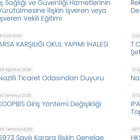
İş Sağlığı ve Güvenliği Hizmetlerinin
Re
Yürütülmesine İlişkin İşveren veya
De
İşveren Vekili Eğitimi
8 Eylül 2025
2 Ey
ARSA KARŞILIĞI OKUL YAPIMI İHALESİ
T.
Şef
25 Ağustos 2025
21 
Nazilli Ticaret Odasından Duyuru
Na
31 Temmuz 2025
31 
KOOPBİS Giriş Yöntemi Değişikliği
IP
To
29 Temmuz 2025
29 
5973 Sayılı Karara İlişkin Genelge
HK