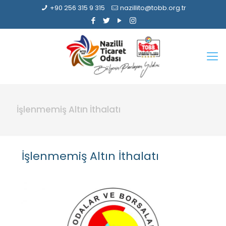
+90 256 315 9 315
nazillito@tobb.org.tr
İşlenmemiş Altın İthalatı
İşlenmemiş Altın İthalatı