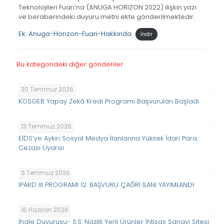
Teknolojileri Fuarı’na (ANUGA HORIZON 2022) ilişkin yazı
ve beraberindeki duyuru metni ekte gönderilmektedir.
Ek: Anuga-Horizon-Fuari-Hakkında
İndir
Bu kategorideki diğer gönderiler
30 Temmuz 2026
KOSGEB Yapay Zekâ Kredi Programı Başvuruları Başladı
13 Temmuz 2026
EİDS’ye Aykırı Sosyal Medya İlanlarına Yüksek İdari Para
Cezası Uyarısı
9 Temmuz 2026
IPARD III PROGRAMI 12. BAŞVURU ÇAĞRI İLANI YAYIMLANDI
16 Haziran 2026
İhale Duyurusu- S.S. Nazilli Yerli Ürünler İhtisas Sanayi Sitesi