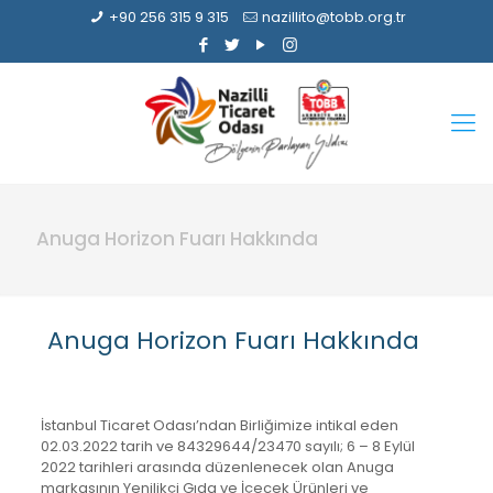
+90 256 315 9 315
nazillito@tobb.org.tr
Anuga Horizon Fuarı Hakkında
Anuga Horizon Fuarı Hakkında
İstanbul Ticaret Odası’ndan Birliğimize intikal eden
02.03.2022 tarih ve 84329644/23470 sayılı; 6 – 8 Eylül
2022 tarihleri arasında düzenlenecek olan Anuga
markasının Yenilikçi Gıda ve İçecek Ürünleri ve