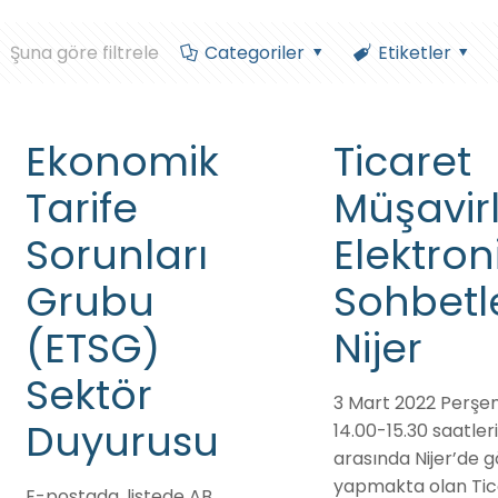
Şuna göre filtrele
Categoriler
Etiketler
Ekonomik
Ticaret
Tarife
Müşavirl
Sorunları
Elektron
Grubu
Sohbetl
(ETSG)
Nijer
Sektör
3 Mart 2022 Perş
Duyurusu
14.00-15.30 saatleri
arasında Nijer’de 
yapmakta olan Tic
E-postada, listede AB