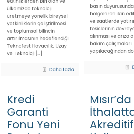
etkinliklerden biri olan ve
basın duyurusunda 
ülkemizde teknoloji
bölgelerde ilan edi
üretmeye yönelik bireysel
ve saatlerde yatır
yetkinliklerin geliştirilmesi
tesislerinin devrey
ve toplumsal bilincin
alınması ve arıza 
artırılmasının hedeflendiği
bakım çalışmaları
Teknofest Havacılık, Uzay
yapılacağından do
ve Teknoloji
[…]
Daha fazla
Kredi
Mısır’da
Garanti
İthalatt
Fonu Yeni
Akreditif