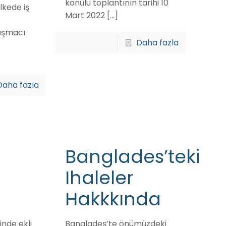
konulu toplantının tarihi 10
lkede iş
Mart 2022
[…]
nuşmacı
Daha fazla
Daha fazla
Banglades’teki
Ihaleler
Hakkkında
sinde ekli
Bangladeş’te önümüzdeki