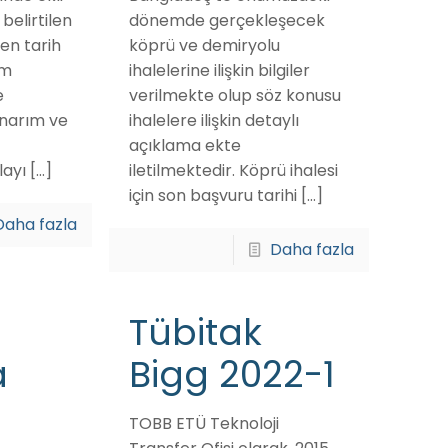
belirtilen
dönemde gerçekleşecek
len tarih
köprü ve demiryolu
ım
ihalelerine ilişkin bilgiler
e
verilmekte olup söz konusu
onarım ve
ihalelere ilişkin detaylı
açıklama ekte
layı
[…]
iletilmektedir. Köprü ihalesi
için son başvuru tarihi
[…]
Daha fazla
Daha fazla
Tübitak
a
Bigg 2022-1
TOBB ETÜ Teknoloji