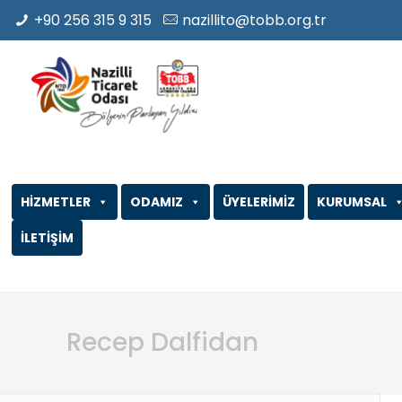
+90 256 315 9 315
nazillito@tobb.org.tr
HİZMETLER
ODAMIZ
ÜYELERİMİZ
KURUMSAL
İLETİŞİM
Recep Dalfidan