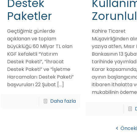
Destek
Kullanı
Paketler
Zorunlu
Geçtiğimiz günlerde
Kahire Ticaret
açıklanan ve toplam
Müşavirliğinden alı
büyüklüğü 60 Milyar TL olan
yazıya atfen, Mısı
KGF kefaletli “Yatırım
Bankasının 13 Şuba
Destek Paketi”, “İhracat
tarihinde yayımladı
Destek Paketi” ve “İşletme
Karar kapsamında,
Harcamaları Destek Paketi”
ayının başlangıcın
başvuruları 22 Şubat
[…]
itibaren ithalatta 
mukabilinin ödeme
Daha fazla
Öncek