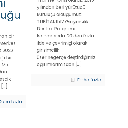
mı
Transfer Ofisi olarak, 2015
yılından beri yürütücü
luğu
kuruluşu olduğumuz;
TÜBİTAK1512 Girişimcilik
Destek Programı
kapsamında, 20’den fazla
nan bir
ilde ve çevrimiçi olarak
r Merkez
girişimcilik
t 2022
üzerinegerçekleştirdiğimiz
ğı bir
eğitimlerimizden
[…]
 Mart
dan
vesaik
Daha fazla
[…]
Daha fazla
i