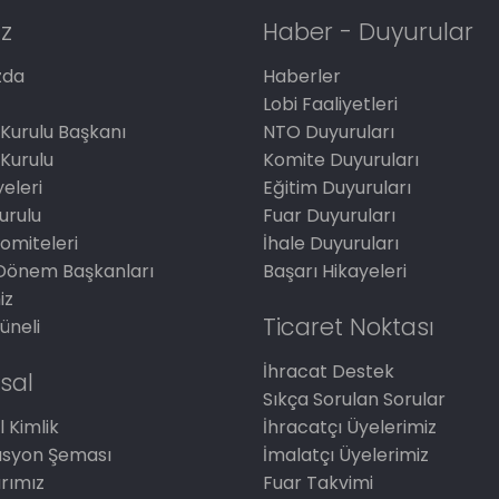
z
Haber - Duyurular
zda
Haberler
Lobi Faaliyetleri
Kurulu Başkanı
NTO Duyuruları
Kurulu
Komite Duyuruları
eleri
Eğitim Duyuruları
Kurulu
Fuar Duyuruları
omiteleri
İhale Duyuruları
Dönem Başkanları
Başarı Hikayeleri
iz
Ticaret Noktası
üneli
İhracat Destek
sal
Sıkça Sorulan Sorular
 Kimlik
İhracatçı Üyelerimiz
asyon Şeması
İmalatçı Üyelerimiz
arımız
Fuar Takvimi