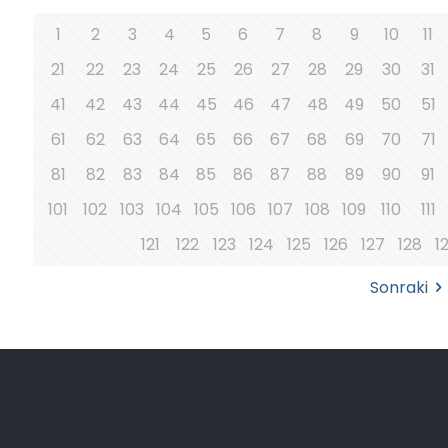
1
2
3
4
5
6
7
8
9
10
11
21
22
23
24
25
26
27
28
29
30
31
41
42
43
44
45
46
47
48
49
50
51
61
62
63
64
65
66
67
68
69
70
71
81
82
83
84
85
86
87
88
89
90
91
101
102
103
104
105
106
107
108
109
110
111
121
122
123
124
125
126
127
128
1
Sonraki