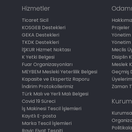
Hizmetler
Odamı
Ticaret Sicil
Hakkımı
KOSGEB Destekleri
Projeler
GEKA Destekleri
Yönetim 
TKDK Destekleri
Yönetim 
İŞKUR Hizmet Noktası
Meclis Üy
K Yetki Belgesi
Disiplin 
Fuar Organizasyonları
Meslek K
MEYBEM Mesleki Yeterlilik Belgesi
Geçmiş 
Kapasite ve Ekspertiz Raporu
Üyelerim
İndirim Protokollerimiz
Zaman T
Türk Malı ve Yerli Malı Belgesi
Kurum
Covid 19 Süreci
İş Makinesi Tescil İşlemleri
Kurumsal
Kayıtlı E-posta
Organiz
Marka Tescil İşlemleri
Politikal
Rayiç Fiyat Tespiti