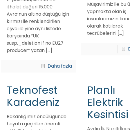
Müşavirimiz ile bu ü
ithalat değeri 15.000
yapmakta olan iş
Avro’nun altına düştüğü için
insanlarımızın ko
kırmızı ile renklendirilen
olarak katılarak
eşya ile yine aynı listede
tecrübelerini
[…]
karşısında “UK
susp._deletion if no EU27
producer” yazan
[…]
Daha fazla
Teknofest
Planlı
Karadeniz
Elektrik
Kesintisi
Bakanlığımız öncülüğünde
hayata geçirilen önemli
Aydın İli, Nazilli İlçe