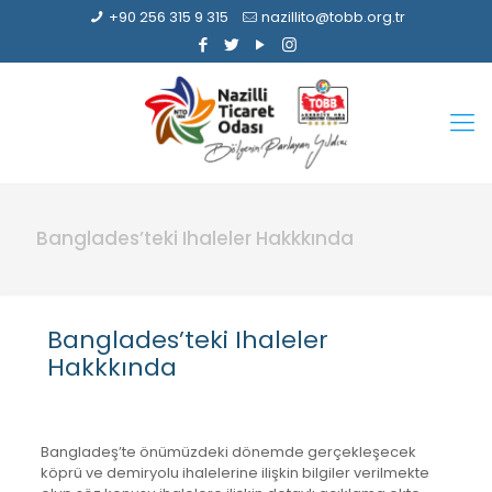
+90 256 315 9 315
nazillito@tobb.org.tr
Banglades’teki Ihaleler Hakkkında
Banglades’teki Ihaleler
Hakkkında
Bangladeş’te önümüzdeki dönemde gerçekleşecek
köprü ve demiryolu ihalelerine ilişkin bilgiler verilmekte