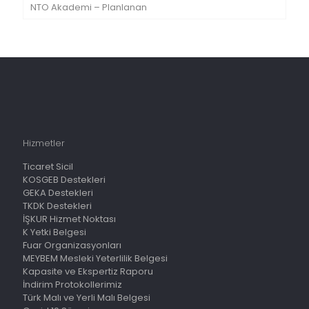
NTO Akademi – Planlanan
Hizmetler
Ticaret Sicil
KOSGEB Destekleri
GEKA Destekleri
TKDK Destekleri
İŞKUR Hizmet Noktası
K Yetki Belgesi
Fuar Organizasyonları
MEYBEM Mesleki Yeterlilik Belgesi
Kapasite ve Ekspertiz Raporu
İndirim Protokollerimiz
Türk Malı ve Yerli Malı Belgesi