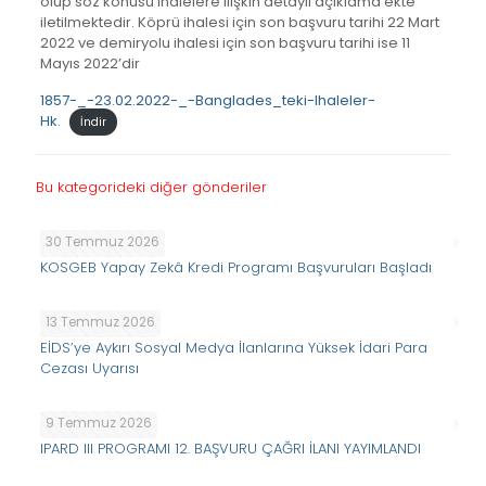
olup söz konusu ihalelere ilişkin detaylı açıklama ekte
iletilmektedir. Köprü ihalesi için son başvuru tarihi 22 Mart
2022 ve demiryolu ihalesi için son başvuru tarihi ise 11
Mayıs 2022’dir
1857-_-23.02.2022-_-Banglades_teki-Ihaleler-
Hk.
İndir
Bu kategorideki diğer gönderiler
30 Temmuz 2026
KOSGEB Yapay Zekâ Kredi Programı Başvuruları Başladı
13 Temmuz 2026
EİDS’ye Aykırı Sosyal Medya İlanlarına Yüksek İdari Para
Cezası Uyarısı
9 Temmuz 2026
IPARD III PROGRAMI 12. BAŞVURU ÇAĞRI İLANI YAYIMLANDI