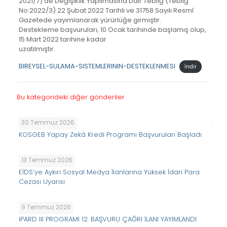
2021/7)’de Değişiklik Yapılmasına Dair Tebliğ (Tebliğ
No:2022/3) 22 Şubat 2022 Tarihli ve 31758 Sayılı Resmî
Gazetede yayımlanarak yürürlüğe girmiştir.
Destekleme başvuruları, 10 Ocak tarihinde başlamış olup,
15 Mart 2022 tarihine kadar
uzatılmıştır.
BIREYSEL-SULAMA-SISTEMLERININ-DESTEKLENMESI
İndir
Bu kategorideki diğer gönderiler
30 Temmuz 2026
KOSGEB Yapay Zekâ Kredi Programı Başvuruları Başladı
13 Temmuz 2026
EİDS’ye Aykırı Sosyal Medya İlanlarına Yüksek İdari Para
Cezası Uyarısı
9 Temmuz 2026
IPARD III PROGRAMI 12. BAŞVURU ÇAĞRI İLANI YAYIMLANDI