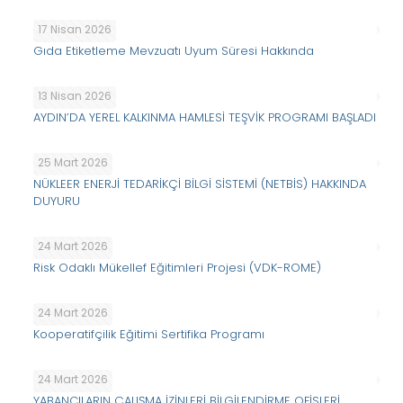
17 Nisan 2026
Gıda Etiketleme Mevzuatı Uyum Süresi Hakkında
13 Nisan 2026
AYDIN’DA YEREL KALKINMA HAMLESİ TEŞVİK PROGRAMI BAŞLADI
25 Mart 2026
NÜKLEER ENERJİ TEDARİKÇİ BİLGİ SİSTEMİ (NETBİS) HAKKINDA
DUYURU
24 Mart 2026
Risk Odaklı Mükellef Eğitimleri Projesi (VDK-ROME)
24 Mart 2026
Kooperatifçilik Eğitimi Sertifika Programı
24 Mart 2026
YABANCILARIN ÇALIŞMA İZİNLERİ BİLGİLENDİRME OFİSLERİ