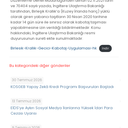
Düzenleme Genel Müdürlüğünden alınan 02.11.2021 tarih
ve 70404 sayılı yazıda, İngiltere Ulaştırma Bakanlığı
tarafından, Birleşik Krallık’a (Kuzey İrlanda hariç) yüklü
olarak giren yabancı taşıtların 30 Nisan 2020 tarihine
kadar 14 gün süre ile sınırsız olarak kabotaj taşıması
yapabilmesine izin verildiği bildirilmektedir. Konu
hakkındaki, İngiltere Ulaştırma Bakanlığı resmi
duyurusunun sureti ekte sunulmaktadır.
Birlesik-Krallik-Gecici-Kabotaj-Uygulamasi-hk
İndir
Bu kategorideki diğer gönderiler
30 Temmuz 2026
KOSGEB Yapay Zekâ Kredi Programı Başvuruları Başladı
13 Temmuz 2026
EİDS’ye Aykırı Sosyal Medya İlanlarına Yüksek İdari Para
Cezası Uyarısı
9 Temmuz 2026