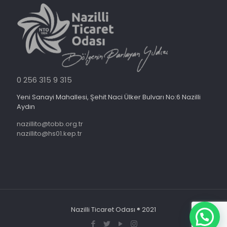
0 256 315 9 315
Yeni Sanayi Mahallesi, Şehit Naci Ülker Bulvarı No:6 Nazilli
Aydın
nazillito@tobb.org.tr
nazillito@hs01.kep.tr
Nazilli Ticaret Odası ® 2021