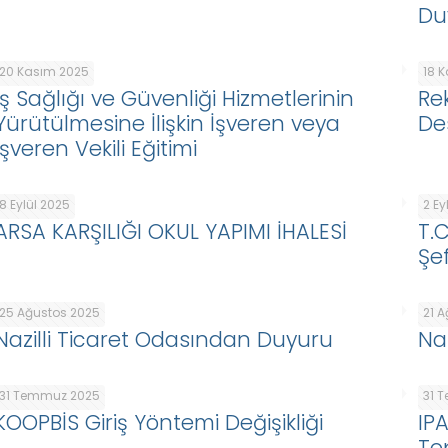
Du
20 Kasım 2025
18 
İş Sağlığı ve Güvenliği Hizmetlerinin
Re
Yürütülmesine İlişkin İşveren veya
De
İşveren Vekili Eğitimi
8 Eylül 2025
2 Ey
ARSA KARŞILIĞI OKUL YAPIMI İHALESİ
T.
Şef
25 Ağustos 2025
21 
Nazilli Ticaret Odasından Duyuru
Na
31 Temmuz 2025
31 
KOOPBİS Giriş Yöntemi Değişikliği
IP
To