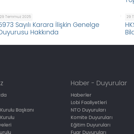
29 Temmuz 2025
29 
5973 Sayılı Karara İlişkin Genelge
HK
Duyurusu Hakkında
Bil
z
Haber - Duyurular
zda
Haberler
Lobi Faaliyetleri
Kurulu Başkanı
NTO Duyuruları
Kurulu
Komite Duyuruları
eleri
Eğitim Duyuruları
Kurulu
Fuar Duyuruları