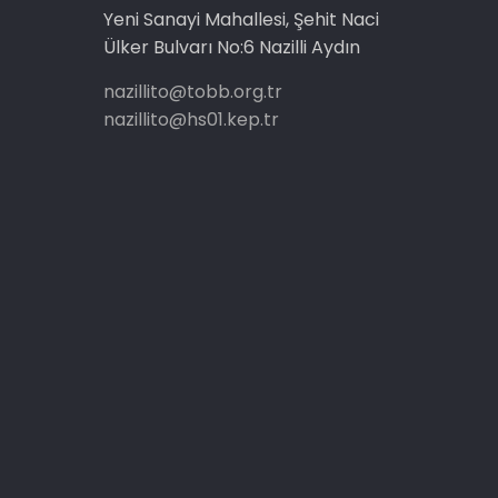
Yeni Sanayi Mahallesi, Şehit Naci
Ülker Bulvarı No:6 Nazilli Aydın
nazillito@tobb.org.tr
nazillito@hs01.kep.tr