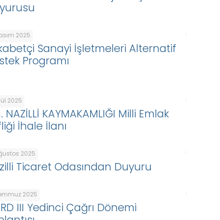
yurusu
Kasım 2025
kabetçi Sanayi İşletmeleri Alternatif
stek Programı
lül 2025
C. NAZİLLİ KAYMAKAMLIĞI Milli Emlak
liği İhale İlanı
Ağustos 2025
zilli Ticaret Odasından Duyuru
Temmuz 2025
ARD III Yedinci Çağrı Dönemi
plantısı