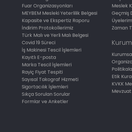
Fuar Organizasyonları
Meslek K
MEYBEM Mesleki Yeterlilik Belgesi
Geçmiş 
Kapasite ve Ekspertiz Raporu
Üyelerim
İndirim Protokollerimiz
Zaman T
Türk Malı ve Yerli Malı Belgesi
Kurum
Covid 19 Süreci
İş Makinesi Tescil İşlemleri
Kurumsal
Kayıtlı E-posta
Organiz
Marka Tescil İşlemleri
Politikal
Rayiç Fiyat Tespiti
Etik Kura
Sayısal Takograf Hizmeti
KVKK Me
Sigortacılık İşlemleri
Mevzuat
Sıkça Sorulan Sorular
Formlar ve Anketler