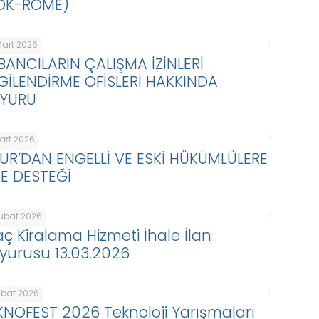
DK-ROME)
Mart 2026
BANCILARIN ÇALIŞMA İZİNLERİ
LGİLENDİRME OFİSLERİ HAKKINDA
YURU
Mart 2026
KUR’DAN ENGELLİ VE ESKİ HÜKÜMLÜLERE
BE DESTEĞİ
Şubat 2026
aç Kiralama Hizmeti İhale İlan
yurusu 13.03.2026
ubat 2026
KNOFEST 2026 Teknoloji Yarışmaları