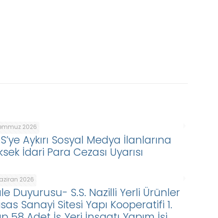
Temmuz 2026
DS’ye Aykırı Sosyal Medya İlanlarına
ksek İdari Para Cezası Uyarısı
Haziran 2026
le Duyurusu- S.S. Nazilli Yerli Ürünler
isas Sanayi Sitesi Yapı Kooperatifi 1.
p 58 Adet İş Yeri İnşaatı Yapım İşi