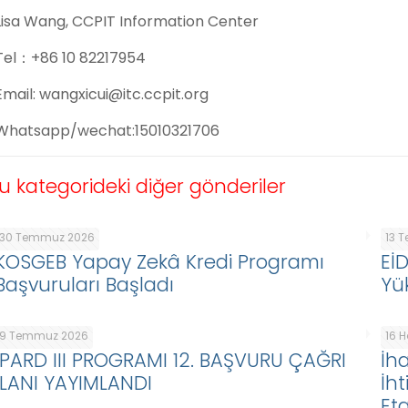
Lisa Wang, CCPIT Information Center
Tel：+86 10 82217954
Email: wangxicui@itc.ccpit.org
Whatsapp/wechat:15010321706
u kategorideki diğer gönderiler
30 Temmuz 2026
13 
KOSGEB Yapay Zekâ Kredi Programı
Eİ
Başvuruları Başladı
Yü
9 Temmuz 2026
16 
IPARD III PROGRAMI 12. BAŞVURU ÇAĞRI
İha
İLANI YAYIMLANDI
İht
Eta