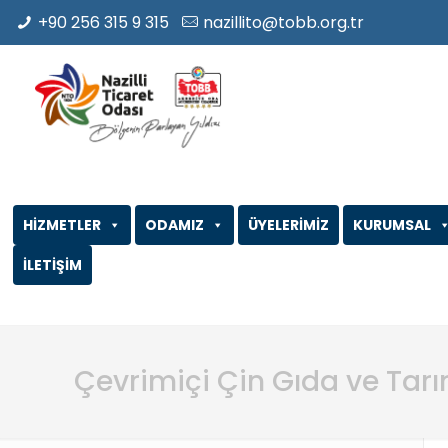
+90 256 315 9 315
nazillito@tobb.org.tr
HİZMETLER
ODAMIZ
ÜYELERİMİZ
KURUMSAL
İLETİŞİM
Çevrimiçi Çin Gıda ve Tarım