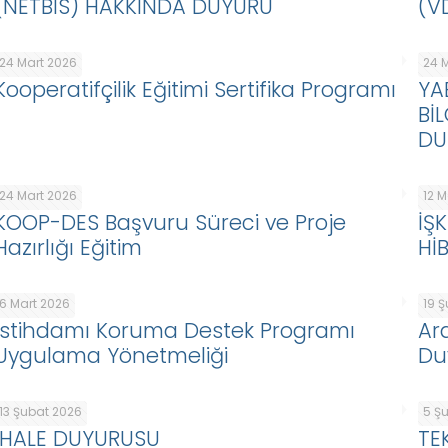
(NETBİS) HAKKINDA DUYURU
(V
24 Mart 2026
24 
Kooperatifçilik Eğitimi Sertifika Programı
YA
Bİ
DU
24 Mart 2026
12 
KOOP-DES Başvuru Süreci ve Proje
İŞ
Hazırlığı Eğitim
Hİ
6 Mart 2026
19 
İstihdamı Koruma Destek Programı
Ar
Uygulama Yönetmeliği
Du
13 Şubat 2026
5 Ş
İHALE DUYURUSU
TE