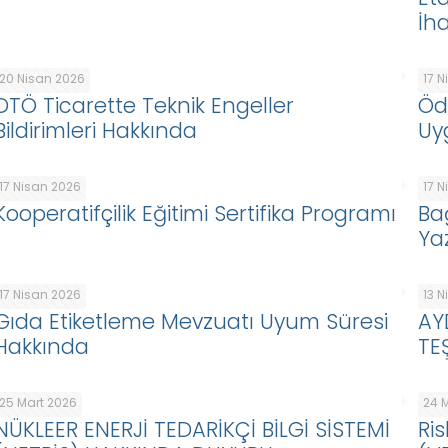
İha
20 Nisan 2026
17 
DTÖ Ticarette Teknik Engeller
Öd
Bildirimleri Hakkında
Uy
17 Nisan 2026
17 
Kooperatifçilik Eğitimi Sertifika Programı
Ba
Ya
17 Nisan 2026
13 
Gıda Etiketleme Mevzuatı Uyum Süresi
AY
Hakkında
TE
25 Mart 2026
24 
NÜKLEER ENERJİ TEDARİKÇİ BİLGİ SİSTEMİ
Ris