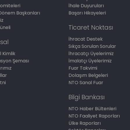
omiteleri
İhale Duyuruları
Dönem Başkanları
Başarı Hikayeleri
iz
Ticaret Noktası
üneli
İhracat Destek
sal
Sıkça Sorulan Sorular
 Kimlik
İhracatçı Üyelerimiz
asyon Şeması
İmalatçı Üyelerimiz
arımız
Fuar Takvimi
llar
Dolaşım Belgeleri
tni
NTO Sanal Fuar
Bilgi Bankası
NTO Haber Bültenleri
NTO Faaliyet Raporları
Ülke Raporları