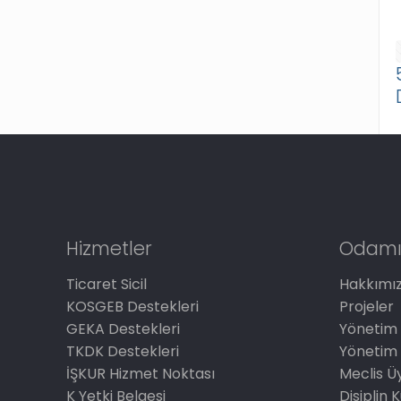
Hizmetler
Odamı
Ticaret Sicil
Hakkımı
KOSGEB Destekleri
Projeler
GEKA Destekleri
Yönetim 
TKDK Destekleri
Yönetim 
İŞKUR Hizmet Noktası
Meclis Üy
K Yetki Belgesi
Disiplin 