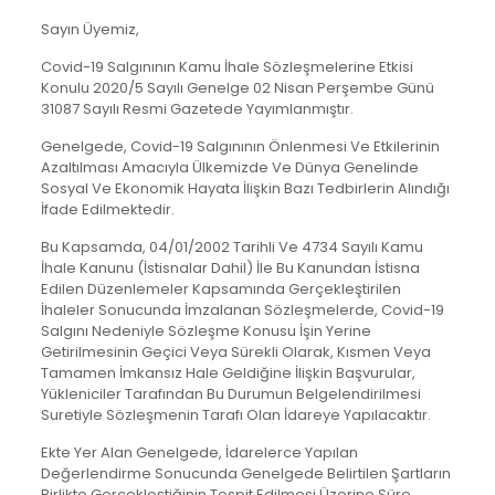
Sayın Üyemiz,
Covid-19 Salgınının Kamu İhale Sözleşmelerine Etkisi
Konulu 2020/5 Sayılı Genelge 02 Nisan Perşembe Günü
31087 Sayılı Resmi Gazetede Yayımlanmıştır.
Genelgede, Covid-19 Salgınının Önlenmesi Ve Etkilerinin
Azaltılması Amacıyla Ülkemizde Ve Dünya Genelinde
Sosyal Ve Ekonomik Hayata İlişkin Bazı Tedbirlerin Alındığı
İfade Edilmektedir.
Bu Kapsamda, 04/01/2002 Tarihli Ve 4734 Sayılı Kamu
İhale Kanunu (İstisnalar Dahil) İle Bu Kanundan İstisna
Edilen Düzenlemeler Kapsamında Gerçekleştirilen
İhaleler Sonucunda İmzalanan Sözleşmelerde, Covid-19
Salgını Nedeniyle Sözleşme Konusu İşin Yerine
Getirilmesinin Geçici Veya Sürekli Olarak, Kısmen Veya
Tamamen İmkansız Hale Geldiğine İlişkin Başvurular,
Yükleniciler Tarafından Bu Durumun Belgelendirilmesi
Suretiyle Sözleşmenin Tarafı Olan İdareye Yapılacaktır.
Ekte Yer Alan Genelgede, İdarelerce Yapılan
Değerlendirme Sonucunda Genelgede Belirtilen Şartların
Birlikte Gerçekleştiğinin Tespit Edilmesi Üzerine Süre