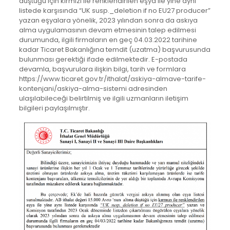
düştüğü için kırmızı ile renklendirilen eşya ile yine aynı
listede karşısında “UK susp._deletion if no EU27 producer”
yazan eşyalara yönelik, 2023 yılından sonra da askıya
alma uygulamasının devam etmesinin talep edilmesi
durumunda, ilgili firmaların en geç 04.03.2022 tarihine
kadar Ticaret Bakanlığına temdit (uzatma) başvurusunda
bulunması gerektiği ifade edilmektedir. E-postada
devamla, başvurulara ilişkin bilgi, tarih ve formlara
https://www.ticaret.gov.tr/ithalat/askiya-almave-tarife-
kontenjani/askiya-alma-sistemi adresinden
ulaşılabileceği belirtilmiş ve ilgili uzmanların iletişim
bilgileri paylaşılmıştır.