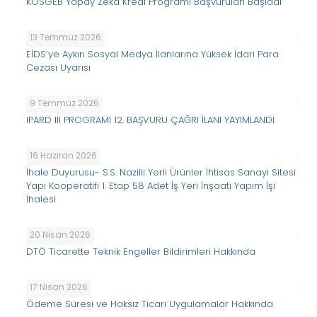
KOSGEB Yapay Zekâ Kredi Programı Başvuruları Başladı
13 Temmuz 2026
EİDS’ye Aykırı Sosyal Medya İlanlarına Yüksek İdari Para
Cezası Uyarısı
9 Temmuz 2026
IPARD III PROGRAMI 12. BAŞVURU ÇAĞRI İLANI YAYIMLANDI
16 Haziran 2026
İhale Duyurusu- S.S. Nazilli Yerli Ürünler İhtisas Sanayi Sitesi
Yapı Kooperatifi 1. Etap 58 Adet İş Yeri İnşaatı Yapım İşi
İhalesi
20 Nisan 2026
DTÖ Ticarette Teknik Engeller Bildirimleri Hakkında
17 Nisan 2026
Ödeme Süresi ve Haksız Ticari Uygulamalar Hakkında