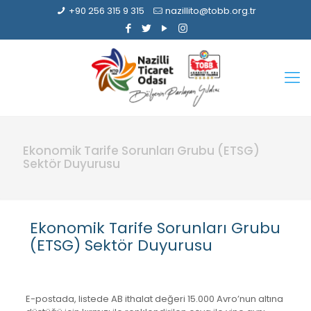
+90 256 315 9 315
nazillito@tobb.org.tr
Ekonomik Tarife Sorunları Grubu (ETSG)
Sektör Duyurusu
Ekonomik Tarife Sorunları Grubu
(ETSG) Sektör Duyurusu
E-postada, listede AB ithalat değeri 15.000 Avro’nun altına