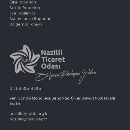
Ülke Raporları
Sektör Raporları
İlçe Tanıtımları
Sunumlar ve Raporlar
Bölgemizi Tanıyın
0 256 315 9 315
Yeni Sanayi Mahallesi, Şehit Naci Ülker Bulvarı No:6 Nazilli
Aydın
nazillito@tobb.org.tr
nazillito@hs01.kep.tr