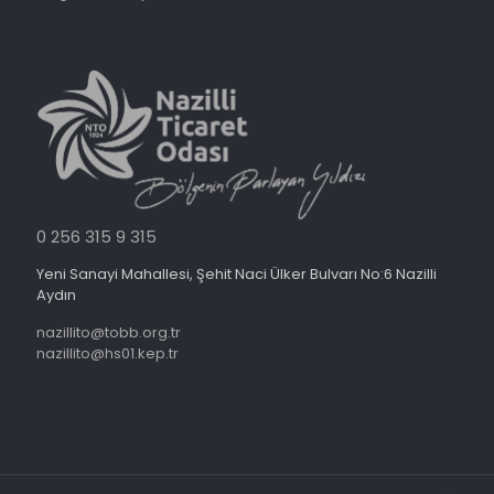
0 256 315 9 315
Yeni Sanayi Mahallesi, Şehit Naci Ülker Bulvarı No:6 Nazilli
Aydın
nazillito@tobb.org.tr
nazillito@hs01.kep.tr