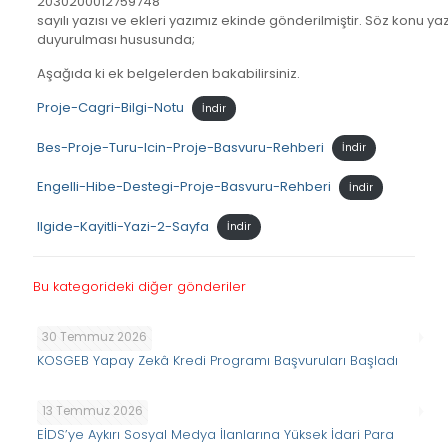
203­02­00012759748
sayılı yazısı ve ekleri yazımız ekinde gönderilmiştir. Söz konu y
duyurulması hususunda;
Aşağıda ki ek belgelerden bakabilirsiniz.
Proje-Cagri-Bilgi-Notu
İndir
Bes-Proje-Turu-Icin-Proje-Basvuru-Rehberi
İndir
Engelli-Hibe-Destegi-Proje-Basvuru-Rehberi
İndir
Ilgide-Kayitli-Yazi-2-Sayfa
İndir
Bu kategorideki diğer gönderiler
30 Temmuz 2026
KOSGEB Yapay Zekâ Kredi Programı Başvuruları Başladı
13 Temmuz 2026
EİDS’ye Aykırı Sosyal Medya İlanlarına Yüksek İdari Para