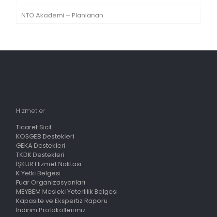
NTO Akademi – Planlanan
Hizmetler
Ticaret Sicil
KOSGEB Destekleri
GEKA Destekleri
TKDK Destekleri
İŞKUR Hizmet Noktası
K Yetki Belgesi
Fuar Organizasyonları
MEYBEM Mesleki Yeterlilik Belgesi
Kapasite ve Ekspertiz Raporu
İndirim Protokollerimiz