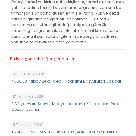
Dolaylı temsil yetkisine sahip kişilerce, temsil edilen firma/
şahıslar adına tescilli beyanname bilgilerinin yanısıra bu
firma/şahıslar adına düzenlenmiş ek tahakkuk ve ceza
karar bilgilerinin de görüntülenebilmesi, – Gümrük
borçlarına ait tutar, ilgili olduğu belge ve gümrük
müdürlüğü bilgilerine ilave olarak ek tahakkuk ve ceza
kararlarına ilişkin statü bilgilerinin de sorgulanabilmesi,
yönünde teknik düzenleme yapılmıştır.
Bu kategorideki diğer gönderiler
30 Temmuz 2026
KOSGEB Yapay Zekâ Kredi Programı Başvuruları Başladı
13 Temmuz 2026
EİDS’ye Aykırı Sosyal Medya İlanlarına Yüksek İdari Para
Cezası Uyarısı
9 Temmuz 2026
IPARD III PROGRAMI 12. BAŞVURU ÇAĞRI İLANI YAYIMLANDI