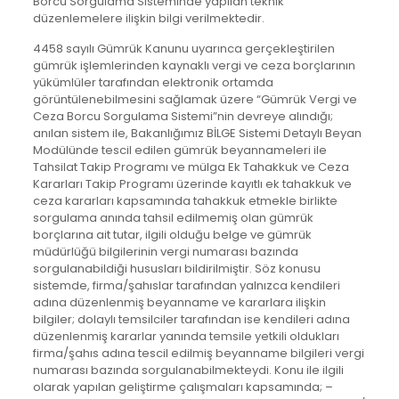
Borcu Sorgulama Sisteminde yapılan teknik
düzenlemelere ilişkin bilgi verilmektedir.
4458 sayılı Gümrük Kanunu uyarınca gerçekleştirilen
gümrük işlemlerinden kaynaklı vergi ve ceza borçlarının
yükümlüler tarafından elektronik ortamda
görüntülenebilmesini sağlamak üzere “Gümrük Vergi ve
Ceza Borcu Sorgulama Sistemi”nin devreye alındığı;
anılan sistem ile, Bakanlığımız BİLGE Sistemi Detaylı Beyan
Modülünde tescil edilen gümrük beyannameleri ile
Tahsilat Takip Programı ve mülga Ek Tahakkuk ve Ceza
Kararları Takip Programı üzerinde kayıtlı ek tahakkuk ve
ceza kararları kapsamında tahakkuk etmekle birlikte
sorgulama anında tahsil edilmemiş olan gümrük
borçlarına ait tutar, ilgili olduğu belge ve gümrük
müdürlüğü bilgilerinin vergi numarası bazında
sorgulanabildiği hususları bildirilmiştir. Söz konusu
sistemde, firma/şahıslar tarafından yalnızca kendileri
adına düzenlenmiş beyanname ve kararlara ilişkin
bilgiler; dolaylı temsilciler tarafından ise kendileri adına
düzenlenmiş kararlar yanında temsile yetkili oldukları
firma/şahıs adına tescil edilmiş beyanname bilgileri vergi
numarası bazında sorgulanabilmekteydi. Konu ile ilgili
olarak yapılan geliştirme çalışmaları kapsamında; –