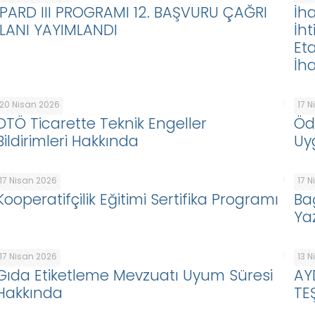
IPARD III PROGRAMI 12. BAŞVURU ÇAĞRI
İha
İLANI YAYIMLANDI
İht
Eta
İha
20 Nisan 2026
17 
DTÖ Ticarette Teknik Engeller
Öd
Bildirimleri Hakkında
Uy
17 Nisan 2026
17 
Kooperatifçilik Eğitimi Sertifika Programı
Ba
Ya
17 Nisan 2026
13 
Gıda Etiketleme Mevzuatı Uyum Süresi
AY
Hakkında
TE