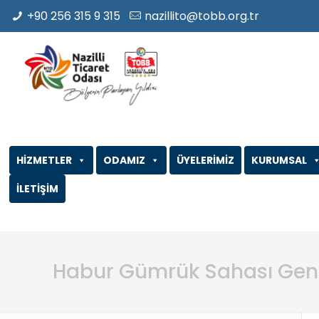
+90 256 315 9 315
nazillito@tobb.org.tr
HİZMETLER
ODAMIZ
ÜYELERİMİZ
KURUMSAL
İLETİŞİM
Habur Gümrük Sahası Geni