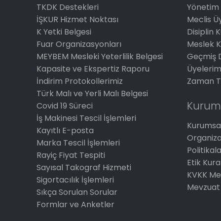
TKDK Destekleri
Yönetim 
İŞKUR Hizmet Noktası
Meclis Üy
K Yetki Belgesi
Disiplin 
Fuar Organizasyonları
Meslek K
MEYBEM Mesleki Yeterlilik Belgesi
Geçmiş 
Kapasite ve Ekspertiz Raporu
Üyelerim
İndirim Protokollerimiz
Zaman T
Türk Malı ve Yerli Malı Belgesi
Kurum
Covid 19 Süreci
İş Makinesi Tescil İşlemleri
Kurumsal
Kayıtlı E-posta
Organiz
Marka Tescil İşlemleri
Politikal
Rayiç Fiyat Tespiti
Etik Kura
Sayısal Takograf Hizmeti
KVKK Me
Sigortacılık İşlemleri
Mevzuat
Sıkça Sorulan Sorular
Formlar ve Anketler