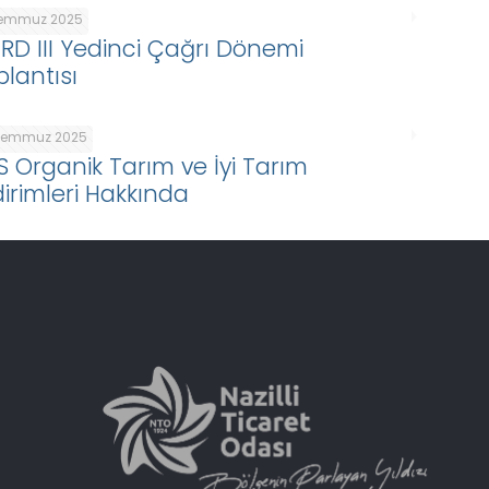
Temmuz 2025
ARD III Yedinci Çağrı Dönemi
plantısı
Temmuz 2025
S Organik Tarım ve İyi Tarım
dirimleri Hakkında