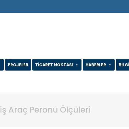
PROJELER
TİCARET NOKTASI
HABERLER
BİLG
ş Araç Peronu Ölçüleri