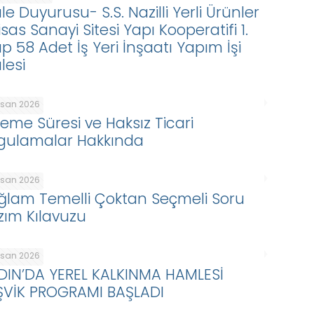
le Duyurusu- S.S. Nazilli Yerli Ürünler
isas Sanayi Sitesi Yapı Kooperatifi 1.
p 58 Adet İş Yeri İnşaatı Yapım İşi
lesi
Nisan 2026
eme Süresi ve Haksız Ticari
gulamalar Hakkında
Nisan 2026
ğlam Temelli Çoktan Seçmeli Soru
zım Kılavuzu
Nisan 2026
DIN’DA YEREL KALKINMA HAMLESİ
ŞVİK PROGRAMI BAŞLADI