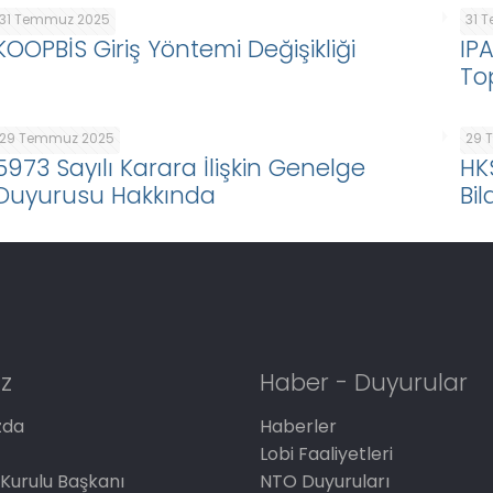
31 Temmuz 2025
31 
KOOPBİS Giriş Yöntemi Değişikliği
IP
To
29 Temmuz 2025
29 
5973 Sayılı Karara İlişkin Genelge
HK
Duyurusu Hakkında
Bil
z
Haber - Duyurular
zda
Haberler
Lobi Faaliyetleri
Kurulu Başkanı
NTO Duyuruları