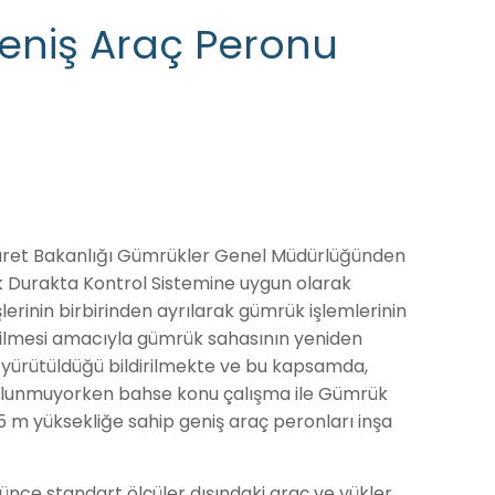
eniş Araç Peronu
Ticaret Bakanlığı Gümrükler Genel Müdürlüğünden
ek Durakta Kontrol Sistemine uygun olarak
lerinin birbirinden ayrılarak gümrük işlemlerinin
ebilmesi amacıyla gümrük sahasının yeniden
rı yürütüldüğü bildirilmekte ve bu kapsamda,
ulunmuyorken bahse konu çalışma ile Gümrük
75 m yüksekliğe sahip geniş araç peronları inşa
ünce standart ölçüler dışındaki araç ve yükler