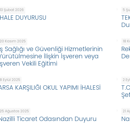
13 Şubat 2026
5 Ş
İHALE DUYURUSU
TE
Du
20 Kasım 2025
18 
İş Sağlığı ve Güvenliği Hizmetlerinin
Re
Yürütülmesine İlişkin İşveren veya
De
İşveren Vekili Eğitimi
8 Eylül 2025
2 Ey
ARSA KARŞILIĞI OKUL YAPIMI İHALESİ
T.
Şef
25 Ağustos 2025
21 
Nazilli Ticaret Odasından Duyuru
Na