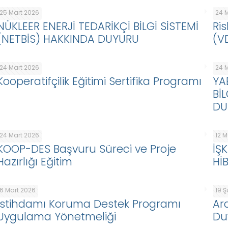
25 Mart 2026
24 
NÜKLEER ENERJİ TEDARİKÇİ BİLGİ SİSTEMİ
Ris
(NETBİS) HAKKINDA DUYURU
(V
24 Mart 2026
24 
Kooperatifçilik Eğitimi Sertifika Programı
YA
Bİ
DU
24 Mart 2026
12 
KOOP-DES Başvuru Süreci ve Proje
İŞ
Hazırlığı Eğitim
Hİ
6 Mart 2026
19 
İstihdamı Koruma Destek Programı
Ar
Uygulama Yönetmeliği
Du