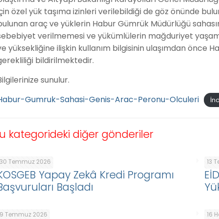
için özel yük taşıma izinleri verilebildiği de göz önünde bu
bulunan araç ve yüklerin Habur Gümrük Müdürlüğü sahasına 
sebebiyet verilmemesi ve yükümlülerin mağduriyet yaşama
ve yüksekliğine ilişkin kullanım bilgisinin ulaşımdan önce
gerekliliği bildirilmektedir.
Bilgilerinize sunulur.
Habur-Gumruk-Sahasi-Genis-Arac-Peronu-Olculeri
İnd
u kategorideki diğer gönderiler
30 Temmuz 2026
13 
KOSGEB Yapay Zekâ Kredi Programı
Eİ
Başvuruları Başladı
Yü
9 Temmuz 2026
16 