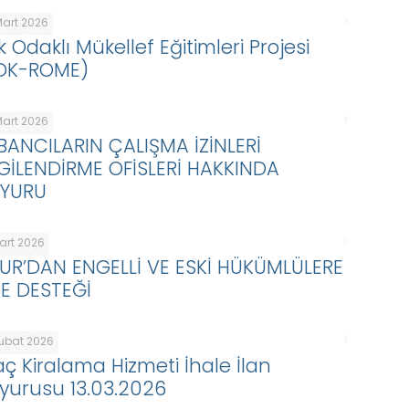
Mart 2026
k Odaklı Mükellef Eğitimleri Projesi
DK-ROME)
Mart 2026
BANCILARIN ÇALIŞMA İZİNLERİ
LGİLENDİRME OFİSLERİ HAKKINDA
YURU
Mart 2026
KUR’DAN ENGELLİ VE ESKİ HÜKÜMLÜLERE
BE DESTEĞİ
Şubat 2026
aç Kiralama Hizmeti İhale İlan
yurusu 13.03.2026