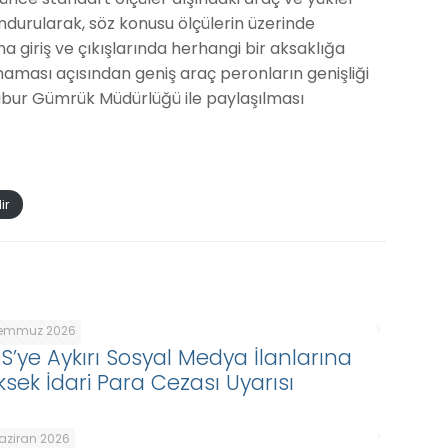
lundurularak, söz konusu ölçülerin üzerinde
giriş ve çıkışlarında herhangi bir aksaklığa
ması açısından geniş araç peronların genişliği
 Habur Gümrük Müdürlüğü ile paylaşılması
ir
Temmuz 2026
DS’ye Aykırı Sosyal Medya İlanlarına
ksek İdari Para Cezası Uyarısı
Haziran 2026