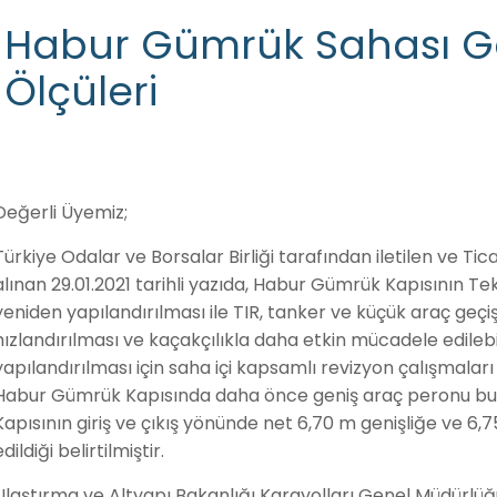
Habur Gümrük Sahası G
Ölçüleri
Değerli Üyemiz;
Türkiye Odalar ve Borsalar Birliği tarafından iletilen ve 
alınan 29.01.2021 tarihli yazıda, Habur Gümrük Kapısının T
yeniden yapılandırılması ile TIR, tanker ve küçük araç geçiş
hızlandırılması ve kaçakçılıkla daha etkin mücadele edil
yapılandırılması için saha içi kapsamlı revizyon çalışmala
Habur Gümrük Kapısında daha önce geniş araç peronu b
Kapısının giriş ve çıkış yönünde net 6,70 m genişliğe ve 6,
edildiği belirtilmiştir.
Ulaştırma ve Altyapı Bakanlığı Karayolları Genel Müdürlüğ