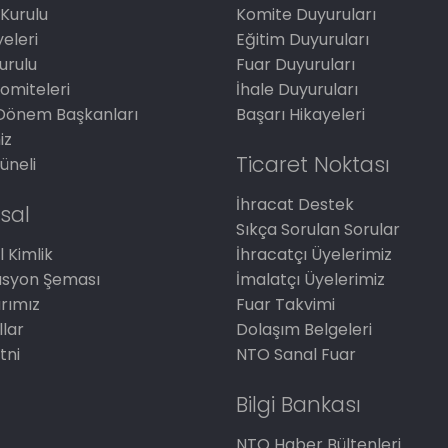
Kurulu
Komite Duyuruları
eleri
Eğitim Duyuruları
Kurulu
Fuar Duyuruları
omiteleri
İhale Duyuruları
Dönem Başkanları
Başarı Hikayeleri
iz
Ticaret Noktası
üneli
İhracat Destek
sal
Sıkça Sorulan Sorular
 Kimlik
İhracatçı Üyelerimiz
asyon Şeması
İmalatçı Üyelerimiz
arımız
Fuar Takvimi
llar
Dolaşım Belgeleri
tni
NTO Sanal Fuar
Bilgi Bankası
NTO Haber Bültenleri