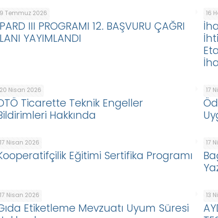
9 Temmuz 2026
16 
IPARD III PROGRAMI 12. BAŞVURU ÇAĞRI
İha
İLANI YAYIMLANDI
İht
Eta
İha
20 Nisan 2026
17 
DTÖ Ticarette Teknik Engeller
Öd
Bildirimleri Hakkında
Uy
17 Nisan 2026
17 
Kooperatifçilik Eğitimi Sertifika Programı
Ba
Ya
17 Nisan 2026
13 
Gıda Etiketleme Mevzuatı Uyum Süresi
AY