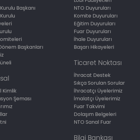
Lobi Faaliyetleri
Kurulu Başkanı
NTO Duyuruları
Kurulu
Komite Duyuruları
eleri
Eğitim Duyuruları
Kurulu
Fuar Duyuruları
omiteleri
İhale Duyuruları
Dönem Başkanları
Başarı Hikayeleri
iz
Ticaret Noktası
üneli
İhracat Destek
sal
Sıkça Sorulan Sorular
 Kimlik
İhracatçı Üyelerimiz
asyon Şeması
İmalatçı Üyelerimiz
arımız
Fuar Takvimi
llar
Dolaşım Belgeleri
tni
NTO Sanal Fuar
Bilgi Bankası