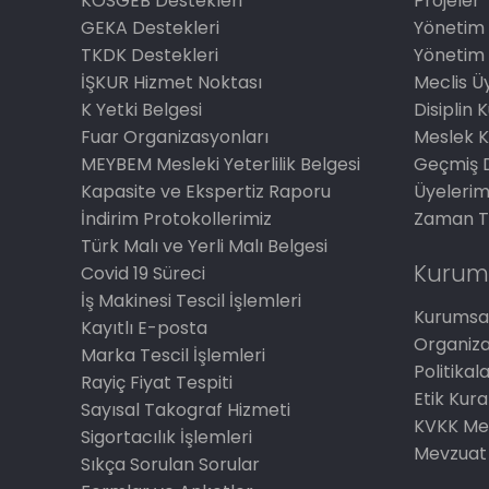
KOSGEB Destekleri
Projeler
GEKA Destekleri
Yönetim 
TKDK Destekleri
Yönetim 
İŞKUR Hizmet Noktası
Meclis Üy
K Yetki Belgesi
Disiplin 
Fuar Organizasyonları
Meslek K
MEYBEM Mesleki Yeterlilik Belgesi
Geçmiş 
Kapasite ve Ekspertiz Raporu
Üyelerim
İndirim Protokollerimiz
Zaman T
Türk Malı ve Yerli Malı Belgesi
Kurum
Covid 19 Süreci
İş Makinesi Tescil İşlemleri
Kurumsal
Kayıtlı E-posta
Organiz
Marka Tescil İşlemleri
Politikal
Rayiç Fiyat Tespiti
Etik Kura
Sayısal Takograf Hizmeti
KVKK Me
Sigortacılık İşlemleri
Mevzuat
Sıkça Sorulan Sorular