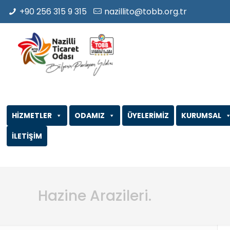
+90 256 315 9 315
nazillito@tobb.org.tr
HİZMETLER
ODAMIZ
ÜYELERİMİZ
KURUMSAL
İLETİŞİM
Hazine Arazileri.