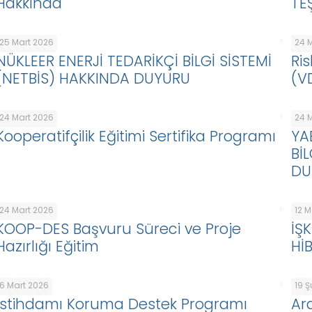
Hakkında
TE
25 Mart 2026
24 
NÜKLEER ENERJİ TEDARİKÇİ BİLGİ SİSTEMİ
Ris
(NETBİS) HAKKINDA DUYURU
(V
24 Mart 2026
24 
Kooperatifçilik Eğitimi Sertifika Programı
YA
Bİ
DU
24 Mart 2026
12 
KOOP-DES Başvuru Süreci ve Proje
İŞ
Hazırlığı Eğitim
Hİ
6 Mart 2026
19 
İstihdamı Koruma Destek Programı
Ar