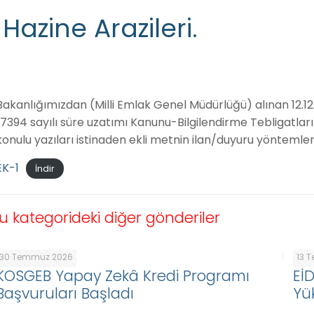
Hazine Arazileri.
Bakanlığımızdan (Milli Emlak Genel Müdürlüğü) alınan 12.12.
“7394 sayılı süre uzatımı Kanunu-Bilgilendirme Tebligatları 
konulu yazıları istinaden ekli metnin ilan/duyuru yöntemler
EK-1
İndir
u kategorideki diğer gönderiler
30 Temmuz 2026
13 
KOSGEB Yapay Zekâ Kredi Programı
Eİ
Başvuruları Başladı
Yü