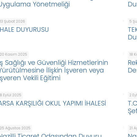
Uygulama Yönetmeliği
Du
13 Şubat 2026
5 Ş
İHALE DUYURUSU
TE
Du
20 Kasım 2025
18 
İş Sağlığı ve Güvenliği Hizmetlerinin
Re
Yürütülmesine İlişkin İşveren veya
De
İşveren Vekili Eğitimi
8 Eylül 2025
2 Ey
ARSA KARŞILIĞI OKUL YAPIMI İHALESİ
T.
Şef
25 Ağustos 2025
21 
Nazilli Ticaret Odasından Duyuru
Na