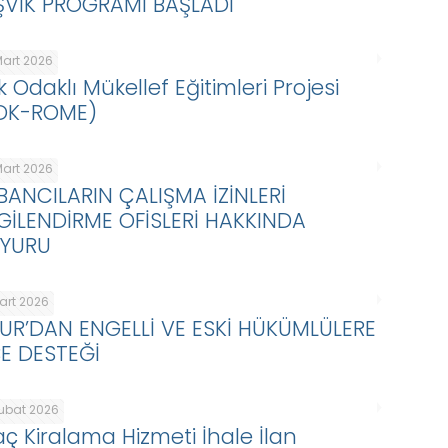
ŞVİK PROGRAMI BAŞLADI
Mart 2026
k Odaklı Mükellef Eğitimleri Projesi
DK-ROME)
Mart 2026
BANCILARIN ÇALIŞMA İZİNLERİ
LGİLENDİRME OFİSLERİ HAKKINDA
YURU
Mart 2026
KUR’DAN ENGELLİ VE ESKİ HÜKÜMLÜLERE
BE DESTEĞİ
Şubat 2026
aç Kiralama Hizmeti İhale İlan