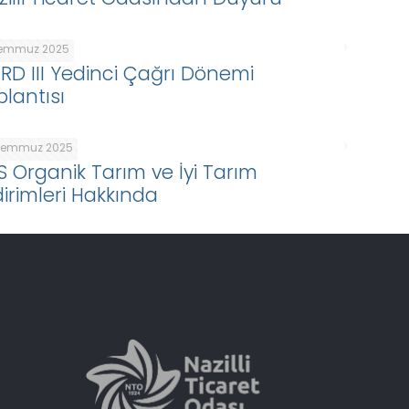
Temmuz 2025
ARD III Yedinci Çağrı Dönemi
plantısı
Temmuz 2025
S Organik Tarım ve İyi Tarım
dirimleri Hakkında