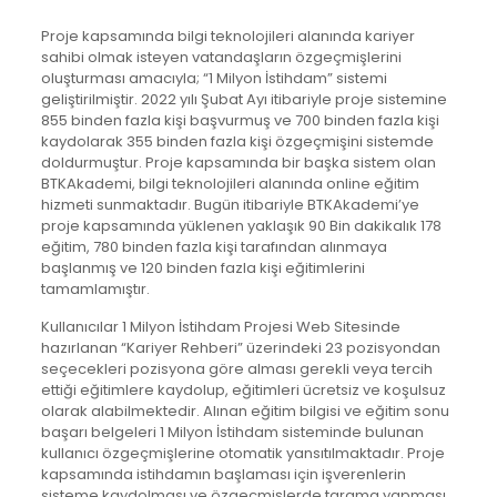
Proje kapsamında bilgi teknolojileri alanında kariyer
sahibi olmak isteyen vatandaşların özgeçmişlerini
oluşturması amacıyla; “1 Milyon İstihdam” sistemi
geliştirilmiştir. 2022 yılı Şubat Ayı itibariyle proje sistemine
855 binden fazla kişi başvurmuş ve 700 binden fazla kişi
kaydolarak 355 binden fazla kişi özgeçmişini sistemde
doldurmuştur. Proje kapsamında bir başka sistem olan
BTKAkademi, bilgi teknolojileri alanında online eğitim
hizmeti sunmaktadır. Bugün itibariyle BTKAkademi’ye
proje kapsamında yüklenen yaklaşık 90 Bin dakikalık 178
eğitim, 780 binden fazla kişi tarafından alınmaya
başlanmış ve 120 binden fazla kişi eğitimlerini
tamamlamıştır.
Kullanıcılar 1 Milyon İstihdam Projesi Web Sitesinde
hazırlanan “Kariyer Rehberi” üzerindeki 23 pozisyondan
seçecekleri pozisyona göre alması gerekli veya tercih
ettiği eğitimlere kaydolup, eğitimleri ücretsiz ve koşulsuz
olarak alabilmektedir. Alınan eğitim bilgisi ve eğitim sonu
başarı belgeleri 1 Milyon İstihdam sisteminde bulunan
kullanıcı özgeçmişlerine otomatik yansıtılmaktadır. Proje
kapsamında istihdamın başlaması için işverenlerin
sisteme kaydolması ve özgeçmişlerde tarama yapması