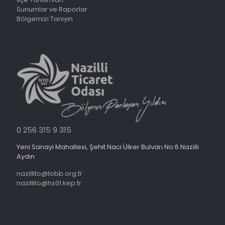
Sunumlar ve Raporlar
Bölgemizi Tanıyın
0 256 315 9 315
Yeni Sanayi Mahallesi, Şehit Naci Ülker Bulvarı No:6 Nazilli
Aydın
nazillito@tobb.org.tr
nazillito@hs01.kep.tr